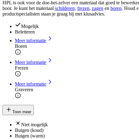
HPL is ook voor de doe-het-zelver een materiaal dat goed te bewerken
boor. Je kunt het materiaal
schilderen,
frezen
,
zagen
en
boren
. Houd e
productspecialisten staan je graag bij met klusadvies.
Mogelijk
Beletteren
Meer informatie
Boren
Meer informatie
Frezen
Meer informatie
Graveren
Toon meer
Niet mogelijk
Buigen (koud)
Buigen (warm)