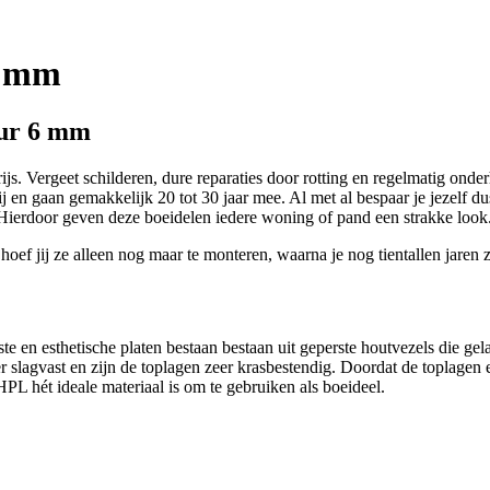
6 mm
uur 6 mm
js. Vergeet schilderen, dure reparaties door rotting en regelmatig ond
j en gaan gemakkelijk 20 tot 30 jaar mee. Al met al bespaar je jezelf du
 Hierdoor geven deze boeidelen iedere woning of pand een strakke look
f jij ze alleen nog maar te monteren, waarna je nog tientallen jaren zo
 en esthetische platen bestaan bestaan uit geperste houtvezels die gel
slagvast en zijn de toplagen zeer krasbestendig. Doordat de toplagen e
L hét ideale materiaal is om te gebruiken als boeideel.