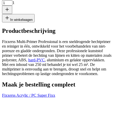
Breedte
1
Verwijder plaat
1
In winkelwagen
Productbeschrijving
Fixxerss Multi-Primer Professional is een sneldrogende hechtprimer
cm
en reiniger in één, ontwikkeld voor het voorbehandelen van niet-
poreuze en gladde ondergronden. Deze professionele kunststof
primer verbetert de hechting van lijmen en kitten op materialen zoals
polyester, ABS,
hard-PVC
, aluminium en gelakte oppervlakken.
cm
Met een inhoud van 250 ml behandel je tot wel 25 m². De
multiprimer is eenvoudig aan te brengen, droogt snel en helpt om
hechtingsproblemen op lastige ondergronden te voorkomen.
Voeg nog een plaat toe
Maak je bestelling compleet
Fixxerss Acrylic / PC Super Fixx