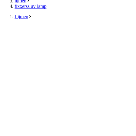
lijmen
fixxerss uv-lamp
Lijmen