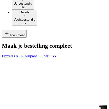
Uv-bestendig
Ja
Details
Vochtbestendig
Ja
Toon meer
Maak je bestelling compleet
Fixxerss ACP/Alupanel Super Fixx
V