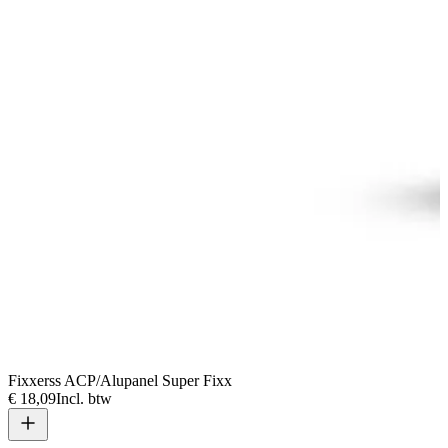
Fixxerss ACP/Alupanel Super Fixx
€ 18,09
Incl. btw
V