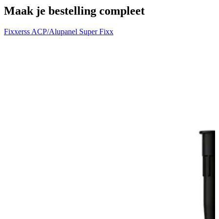
Maak je bestelling compleet
Fixxerss ACP/Alupanel Super Fixx
V