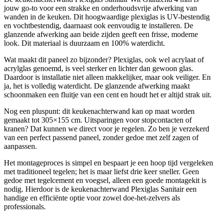
jouw go-to voor een strakke en onderhoudsvrije afwerking van
wanden in de keuken. Dit hoogwaardige plexiglas is UV-bestendig
en vochtbestendig, daarnaast ook eenvoudig te installeren. De
glanzende afwerking aan beide zijden geeft een frisse, moderne
look. Dit materiaal is duurzaam en 100% waterdicht.
Wat maakt dit paneel zo bijzonder? Plexiglas, ook wel acrylaat of
acrylglas genoemd, is veel sterker en lichter dan gewoon glas.
Daardoor is installatie niet alleen makkelijker, maar ook veiliger. En
ja, het is volledig waterdicht. De glanzende afwerking maakt
schoonmaken een fluitje van een cent en houdt het er altijd strak uit.
Nog een pluspunt: dit keukenachterwand kan op maat worden
gemaakt tot 305×155 cm. Uitsparingen voor stopcontacten of
kranen? Dat kunnen we direct voor je regelen. Zo ben je verzekerd
van een perfect passend paneel, zonder gedoe met zelf zagen of
aanpassen.
Het montageproces is simpel en bespaart je een hoop tijd vergeleken
met traditioneel tegelen; het is maar liefst drie keer sneller. Geen
gedoe met tegelcement en voegsel, alleen een goede montagekit is
nodig. Hierdoor is de keukenachterwand Plexiglas Sanitair een
handige en efficiënte optie voor zowel doe-het-zelvers als
professionals.