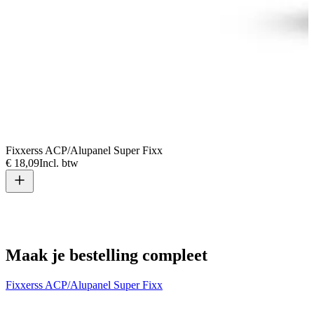
Fixxerss ACP/Alupanel Super Fixx
€ 18,09
Incl. btw
V
€
Maak je bestelling compleet
Fixxerss ACP/Alupanel Super Fixx