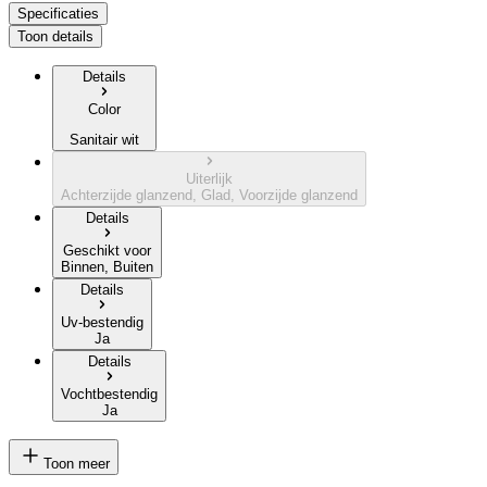
Specificaties
Toon details
Details
Color
Sanitair wit
Uiterlijk
Achterzijde glanzend, Glad, Voorzijde glanzend
Details
Geschikt voor
Binnen, Buiten
Details
Uv-bestendig
Ja
Details
Vochtbestendig
Ja
Toon meer