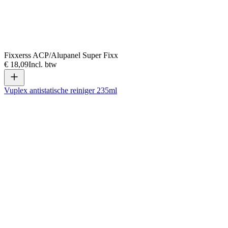
Fixxerss ACP/Alupanel Super Fixx
€ 18,09
Incl. btw
Vuplex antistatische reiniger 235ml