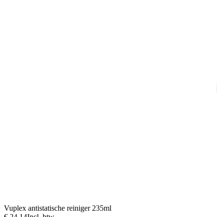
Vuplex antistatische reiniger 235ml
€ 24,14
Incl. btw