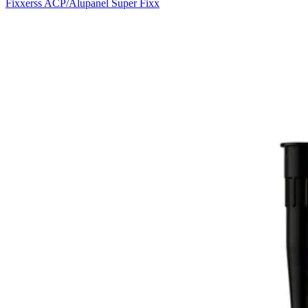
Fixxerss ACP/Alupanel Super Fixx