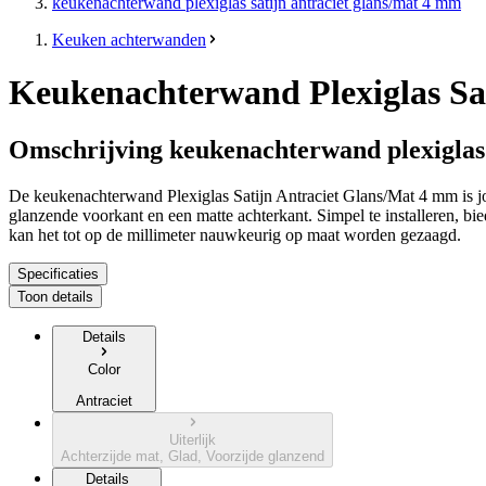
keukenachterwand plexiglas satijn antraciet glans/mat 4 mm
Keuken achterwanden
Keukenachterwand Plexiglas Sa
Omschrijving keukenachterwand plexiglas 
De keukenachterwand Plexiglas Satijn Antraciet Glans/Mat 4 mm is jouw
glanzende voorkant en een matte achterkant. Simpel te installeren, bi
kan het tot op de millimeter nauwkeurig op maat worden gezaagd.
Specificaties
Toon details
Details
Color
Antraciet
Uiterlijk
Achterzijde mat, Glad, Voorzijde glanzend
Details