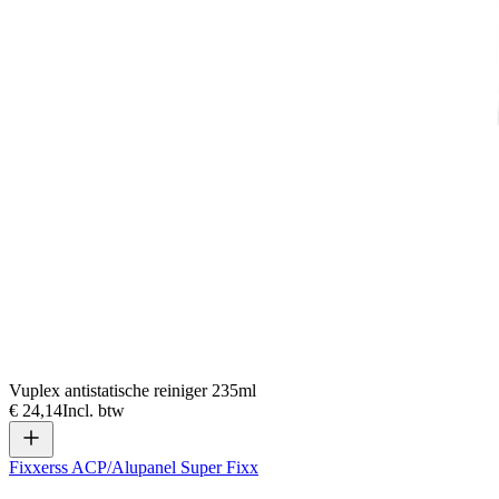
Vuplex antistatische reiniger 235ml
€ 24,14
Incl. btw
Fixxerss ACP/Alupanel Super Fixx