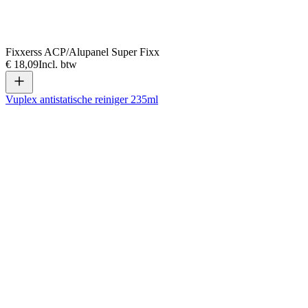
Fixxerss ACP/Alupanel Super Fixx
€ 18,09
Incl. btw
Vuplex antistatische reiniger 235ml