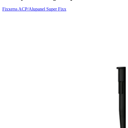
Fixxerss ACP/Alupanel Super Fixx
V