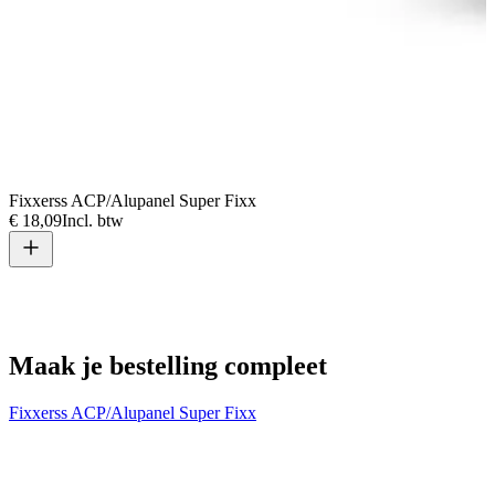
Fixxerss ACP/Alupanel Super Fixx
€ 18,09
Incl. btw
V
€
Maak je bestelling compleet
Fixxerss ACP/Alupanel Super Fixx