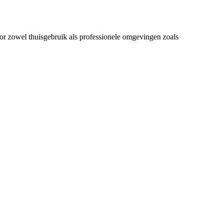
voor zowel thuisgebruik als professionele omgevingen zoals
V