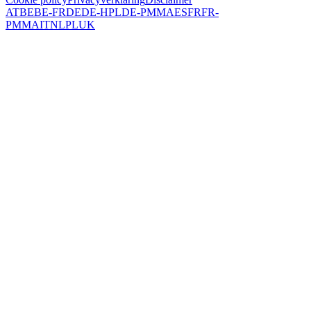
AT
BE
BE-FR
DE
DE-HPL
DE-PMMA
ES
FR
FR-
PMMA
IT
NL
PL
UK