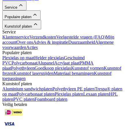
Service
Populaire platen
Kunststof platen
Service
Klantenservice
Verzendkosten
Veelgestelde vragen (FAQ)
Mijn
account
Over ons
Advies & inspiratie
Duurzaamheid
Algemene
voorwaarden
Acties
Populaire platen
Plexiglas op maat
Helder plexiglas
Geschuimd
PVC
Polycarbonaat
Alupanel
Acrylaat plaat
PMMA
plaat
Polyethyleen
Goedkoop plexiglas
Kunststof vormen
Kunststof
frezen
Kunststof lasersnijden
Materiaal benamingen
Kunststof
toepassingen
Kunststof platen
Aluminium sandwichplaten
Polyethyleen PE platen
Trespa® platen
op maat
Polycarbonaat platen
Plexiglas platen
Lexaan platen
HPL
platen
PVC platen
Foamboard platen
Veilig betalen