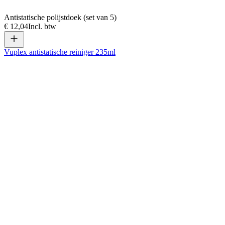
Antistatische polijstdoek (set van 5)
€ 12,04
Incl. btw
Vuplex antistatische reiniger 235ml