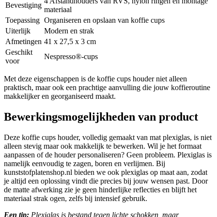
4 Afstandhouders van RVS, nylon ringen en montage
Bevestiging
materiaal
Toepassing
Organiseren en opslaan van koffie cups
Uiterlijk
Modern en strak
Afmetingen
41 x 27,5 x 3 cm
Geschikt
Nespresso®-cups
voor
Met deze eigenschappen is de koffie cups houder niet alleen
praktisch, maar ook een prachtige aanvulling die jouw koffieroutine
makkelijker en georganiseerd maakt.
Bewerkingsmogelijkheden van product
Deze koffie cups houder, volledig gemaakt van mat plexiglas, is niet
alleen stevig maar ook makkelijk te bewerken. Wil je het formaat
aanpassen of de houder personaliseren? Geen probleem. Plexiglas is
namelijk eenvoudig te zagen, boren en verlijmen. Bij
kunststofplatenshop.nl bieden we ook plexiglas op maat aan, zodat
je altijd een oplossing vindt die precies bij jouw wensen past. Door
de matte afwerking zie je geen hinderlijke reflecties en blijft het
materiaal strak ogen, zelfs bij intensief gebruik.
Een tip:
Plexiglas is bestand tegen lichte schokken, maar