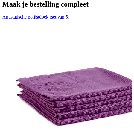
Maak je bestelling compleet
Antistatische polijstdoek (set van 5)
V