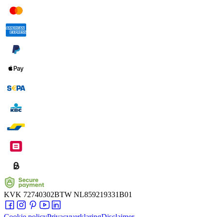
KVK
72740302
BTW
NL859219331B01
Cookie policy
Privacyverklaring
Disclaimer