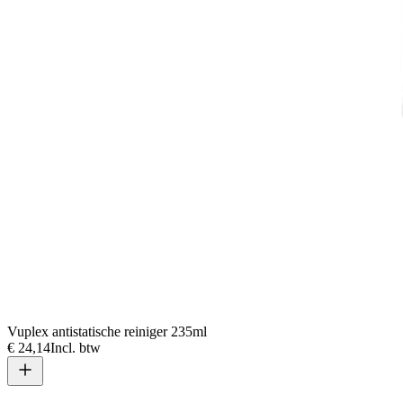
Vuplex antistatische reiniger 235ml
€ 24,14
Incl. btw