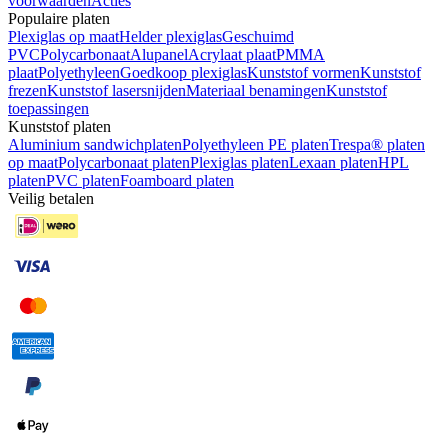
voorwaarden
Acties
Populaire platen
Plexiglas op maat
Helder plexiglas
Geschuimd
PVC
Polycarbonaat
Alupanel
Acrylaat plaat
PMMA
plaat
Polyethyleen
Goedkoop plexiglas
Kunststof vormen
Kunststof
frezen
Kunststof lasersnijden
Materiaal benamingen
Kunststof
toepassingen
Kunststof platen
Aluminium sandwichplaten
Polyethyleen PE platen
Trespa® platen
op maat
Polycarbonaat platen
Plexiglas platen
Lexaan platen
HPL
platen
PVC platen
Foamboard platen
Veilig betalen