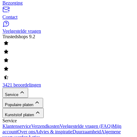
Bezorging
Contact
Veelgestelde vragen
Trustedshops
9.2
3421 beoordelingen
Service
Populaire platen
Kunststof platen
Service
Klantenservice
Verzendkosten
Veelgestelde vragen (FAQ)
Mijn
account
Over ons
Advies & inspiratie
Duurzaamheid
Algemene