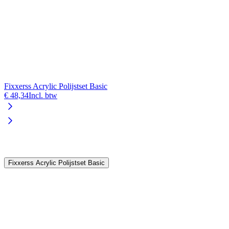
Fixxerss Acrylic Polijstset Basic
€ 48,34
Incl. btw
V
€
Fixxerss Acrylic Polijstset Basic