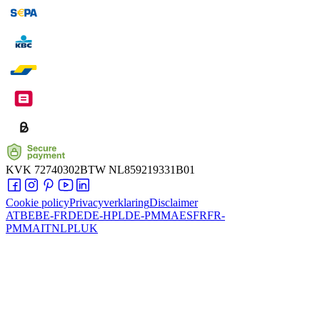
KVK
72740302
BTW
NL859219331B01
Cookie policy
Privacyverklaring
Disclaimer
AT
BE
BE-FR
DE
DE-HPL
DE-PMMA
ES
FR
FR-
PMMA
IT
NL
PL
UK