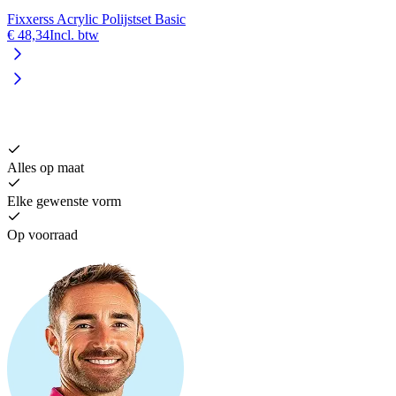
Fixxerss Acrylic Polijstset Basic
€ 48,34
Incl. btw
V
€
Alles op maat
Elke gewenste vorm
Op voorraad