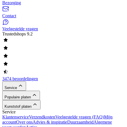
Bezorging
Contact
Veelgestelde vragen
Trustedshops
9.2
3474 beoordelingen
Service
Populaire platen
Kunststof platen
Service
Klantenservice
Verzendkosten
Veelgestelde vragen (FAQ)
Mijn
account
Over ons
Advies & inspiratie
Duurzaamheid
Algemene