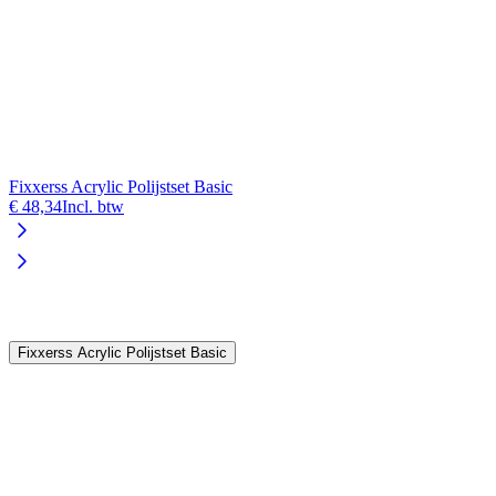
Fixxerss Acrylic Polijstset Basic
€ 48,34
Incl. btw
V
€
Fixxerss Acrylic Polijstset Basic