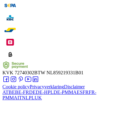
KVK
72740302
BTW
NL859219331B01
Cookie policy
Privacyverklaring
Disclaimer
AT
BE
BE-FR
DE
DE-HPL
DE-PMMA
ES
FR
FR-
PMMA
IT
NL
PL
UK