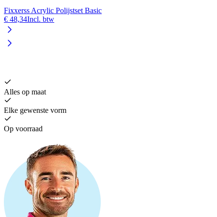
Fixxerss Acrylic Polijstset Basic
€ 48,34
Incl. btw
V
€
Alles op maat
Elke gewenste vorm
Op voorraad