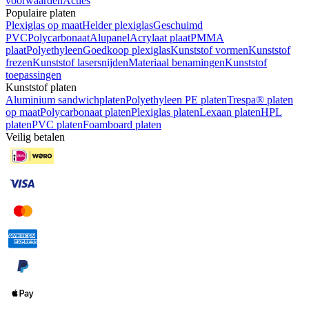
voorwaarden
Acties
Populaire platen
Plexiglas op maat
Helder plexiglas
Geschuimd
PVC
Polycarbonaat
Alupanel
Acrylaat plaat
PMMA
plaat
Polyethyleen
Goedkoop plexiglas
Kunststof vormen
Kunststof
frezen
Kunststof lasersnijden
Materiaal benamingen
Kunststof
toepassingen
Kunststof platen
Aluminium sandwichplaten
Polyethyleen PE platen
Trespa® platen
op maat
Polycarbonaat platen
Plexiglas platen
Lexaan platen
HPL
platen
PVC platen
Foamboard platen
Veilig betalen