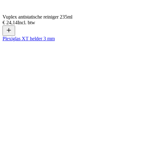
Vuplex antistatische reiniger 235ml
€ 24,14
Incl. btw
Plexiglas XT helder 3 mm