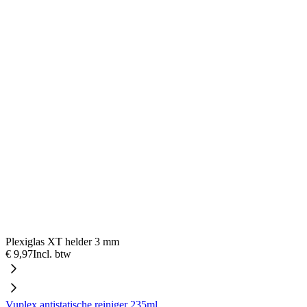
Plexiglas XT helder 3 mm
€ 9,97
Incl. btw
Vuplex antistatische reiniger 235ml