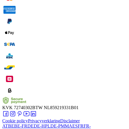
KVK
72740302
BTW
NL859219331B01
Cookie policy
Privacyverklaring
Disclaimer
AT
BE
BE-FR
DE
DE-HPL
DE-PMMA
ES
FR
FR-