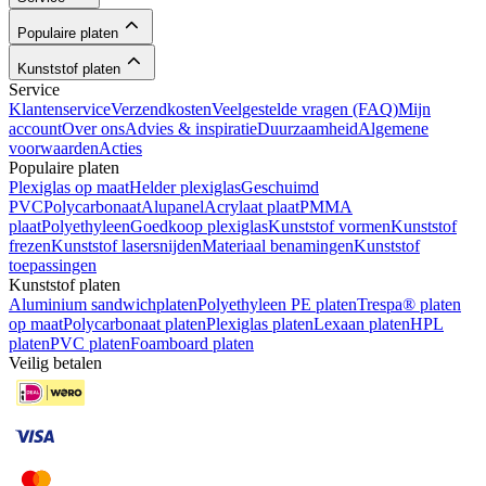
Populaire platen
Kunststof platen
Service
Klantenservice
Verzendkosten
Veelgestelde vragen (FAQ)
Mijn
account
Over ons
Advies & inspiratie
Duurzaamheid
Algemene
voorwaarden
Acties
Populaire platen
Plexiglas op maat
Helder plexiglas
Geschuimd
PVC
Polycarbonaat
Alupanel
Acrylaat plaat
PMMA
plaat
Polyethyleen
Goedkoop plexiglas
Kunststof vormen
Kunststof
frezen
Kunststof lasersnijden
Materiaal benamingen
Kunststof
toepassingen
Kunststof platen
Aluminium sandwichplaten
Polyethyleen PE platen
Trespa® platen
op maat
Polycarbonaat platen
Plexiglas platen
Lexaan platen
HPL
platen
PVC platen
Foamboard platen
Veilig betalen