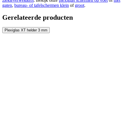
ziekteverwekkers
. Bekijk onze
plexiglas schermen op voet
of
met
gaten
,
bureau- of tafelschermen klein
of
groot
.
Gerelateerde producten
Plexiglas XT helder 3 mm