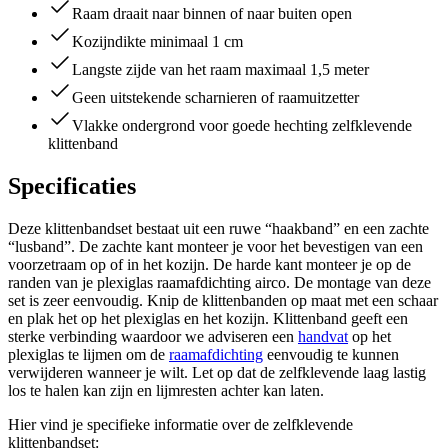
Raam draait naar binnen of naar buiten open
Kozijndikte minimaal 1 cm
Langste zijde van het raam maximaal 1,5 meter
Geen uitstekende scharnieren of raamuitzetter
Vlakke ondergrond voor goede hechting zelfklevende
klittenband
Specificaties
Deze klittenbandset bestaat uit een ruwe “haakband” en een zachte
“lusband”. De zachte kant monteer je voor het bevestigen van een
voorzetraam op of in het kozijn. De harde kant monteer je op de
randen van je plexiglas raamafdichting airco. De montage van deze
set is zeer eenvoudig. Knip de klittenbanden op maat met een schaar
en plak het op het plexiglas en het kozijn. Klittenband geeft een
sterke verbinding waardoor we adviseren een
handvat
op het
plexiglas te lijmen om de
raamafdichting
eenvoudig te kunnen
verwijderen wanneer je wilt. Let op dat de zelfklevende laag lastig
los te halen kan zijn en lijmresten achter kan laten.
Hier vind je specifieke informatie over de zelfklevende
klittenbandset: