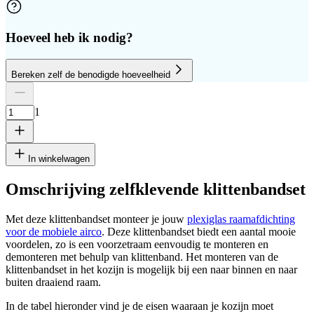
Hoeveel heb ik nodig?
Bereken zelf de benodigde hoeveelheid
Aantal platen
Hoogte
Breedte
1
Verwijder plaat
1
In winkelwagen
Omschrijving zelfklevende klittenbandset
Met deze klittenbandset monteer je jouw
plexiglas raamafdichting
cm
voor de mobiele airco
. Deze klittenbandset biedt een aantal mooie
voordelen, zo is een voorzetraam eenvoudig te monteren en
demonteren met behulp van klittenband. Het monteren van de
klittenbandset in het kozijn is mogelijk bij een naar binnen en naar
cm
buiten draaiend raam.
In de tabel hieronder vind je de eisen waaraan je kozijn moet