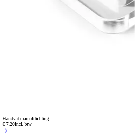
Handvat raamafdichting
F
€ 7,20
Incl. btw
€