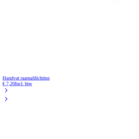
Handvat raamafdichting
K
€ 7,20
Incl. btw
€