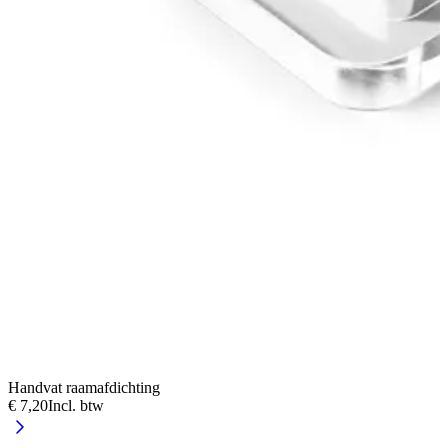
Handvat raamafdichting
F
€ 7,20
Incl. btw
€