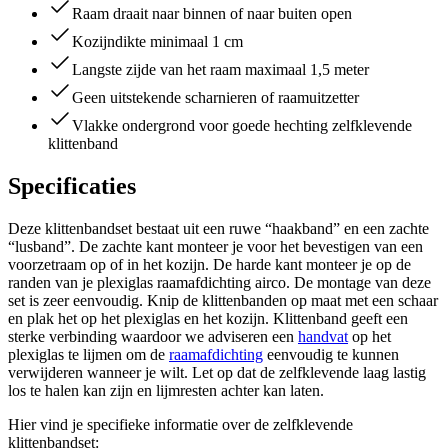
Raam draait naar binnen of naar buiten open
Kozijndikte minimaal 1 cm
Langste zijde van het raam maximaal 1,5 meter
Geen uitstekende scharnieren of raamuitzetter
Vlakke ondergrond voor goede hechting zelfklevende
klittenband
Specificaties
Deze klittenbandset bestaat uit een ruwe “haakband” en een zachte
“lusband”. De zachte kant monteer je voor het bevestigen van een
voorzetraam op of in het kozijn. De harde kant monteer je op de
randen van je plexiglas raamafdichting airco. De montage van deze
set is zeer eenvoudig. Knip de klittenbanden op maat met een schaar
en plak het op het plexiglas en het kozijn. Klittenband geeft een
sterke verbinding waardoor we adviseren een
handvat
op het
plexiglas te lijmen om de
raamafdichting
eenvoudig te kunnen
verwijderen wanneer je wilt. Let op dat de zelfklevende laag lastig
los te halen kan zijn en lijmresten achter kan laten.
Hier vind je specifieke informatie over de zelfklevende
klittenbandset: