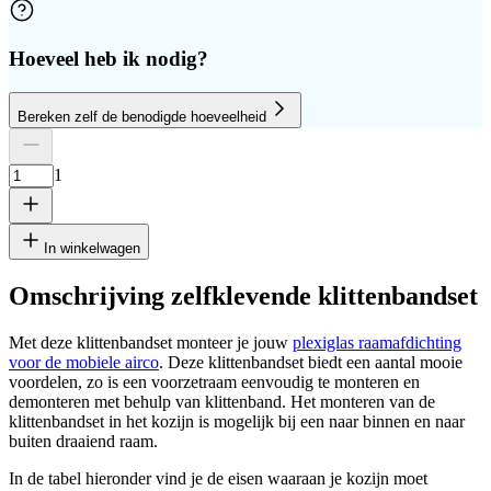
Hoeveel heb ik nodig?
Bereken zelf de benodigde hoeveelheid
Aantal platen
Hoogte
Breedte
1
Verwijder plaat
1
In winkelwagen
Omschrijving zelfklevende klittenbandset
Met deze klittenbandset monteer je jouw
plexiglas raamafdichting
cm
voor de mobiele airco
. Deze klittenbandset biedt een aantal mooie
voordelen, zo is een voorzetraam eenvoudig te monteren en
demonteren met behulp van klittenband. Het monteren van de
klittenbandset in het kozijn is mogelijk bij een naar binnen en naar
cm
buiten draaiend raam.
In de tabel hieronder vind je de eisen waaraan je kozijn moet