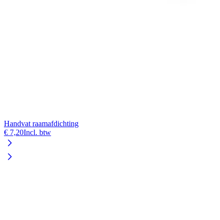
Handvat raamafdichting
K
€ 7,20
Incl. btw
€