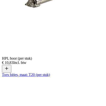
HPL boor (per stuk)
€ 10,83
Incl. btw
Torx bitjes, maat: T20 (per stuk)