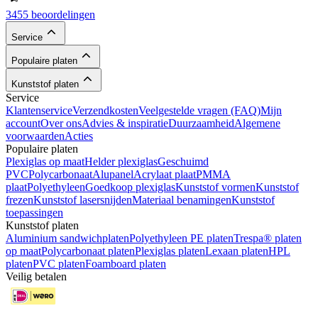
3455 beoordelingen
Service
Populaire platen
Kunststof platen
Service
Klantenservice
Verzendkosten
Veelgestelde vragen (FAQ)
Mijn
account
Over ons
Advies & inspiratie
Duurzaamheid
Algemene
voorwaarden
Acties
Populaire platen
Plexiglas op maat
Helder plexiglas
Geschuimd
PVC
Polycarbonaat
Alupanel
Acrylaat plaat
PMMA
plaat
Polyethyleen
Goedkoop plexiglas
Kunststof vormen
Kunststof
frezen
Kunststof lasersnijden
Materiaal benamingen
Kunststof
toepassingen
Kunststof platen
Aluminium sandwichplaten
Polyethyleen PE platen
Trespa® platen
op maat
Polycarbonaat platen
Plexiglas platen
Lexaan platen
HPL
platen
PVC platen
Foamboard platen
Veilig betalen