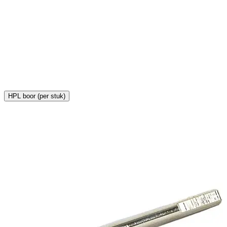
H
€
HPL boor (per stuk)