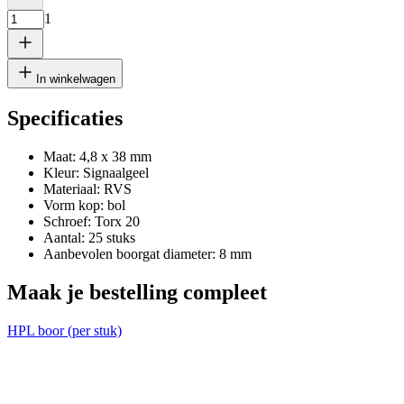
Breedte
1
Verwijder plaat
1
In winkelwagen
Specificaties
Maat: 4,8 x 38 mm
cm
Kleur: Signaalgeel
Materiaal: RVS
Vorm kop: bol
Schroef: Torx 20
cm
Aantal: 25 stuks
Aanbevolen boorgat diameter: 8 mm
Voeg nog een plaat toe
Maak je bestelling compleet
HPL boor (per stuk)
T