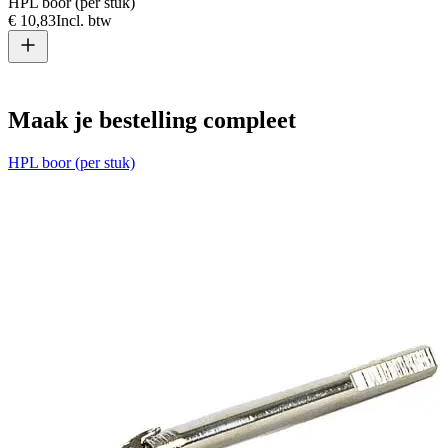
HPL boor (per stuk)
€ 10,83
Incl. btw
T
€
Maak je bestelling compleet
HPL boor (per stuk)