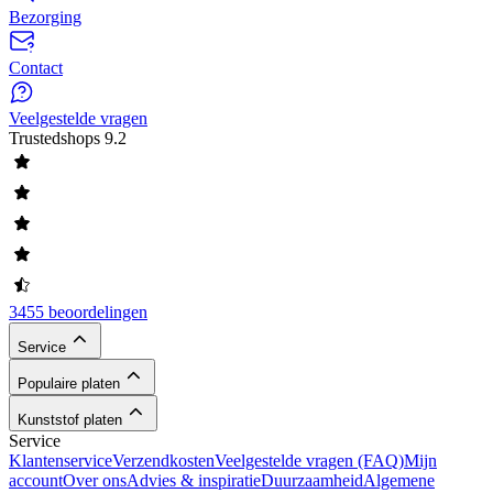
Bezorging
Contact
Veelgestelde vragen
Trustedshops
9.2
3455 beoordelingen
Service
Populaire platen
Kunststof platen
Service
Klantenservice
Verzendkosten
Veelgestelde vragen (FAQ)
Mijn
account
Over ons
Advies & inspiratie
Duurzaamheid
Algemene