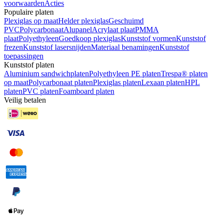
voorwaarden
Acties
Populaire platen
Plexiglas op maat
Helder plexiglas
Geschuimd
PVC
Polycarbonaat
Alupanel
Acrylaat plaat
PMMA
plaat
Polyethyleen
Goedkoop plexiglas
Kunststof vormen
Kunststof
frezen
Kunststof lasersnijden
Materiaal benamingen
Kunststof
toepassingen
Kunststof platen
Aluminium sandwichplaten
Polyethyleen PE platen
Trespa® platen
op maat
Polycarbonaat platen
Plexiglas platen
Lexaan platen
HPL
platen
PVC platen
Foamboard platen
Veilig betalen