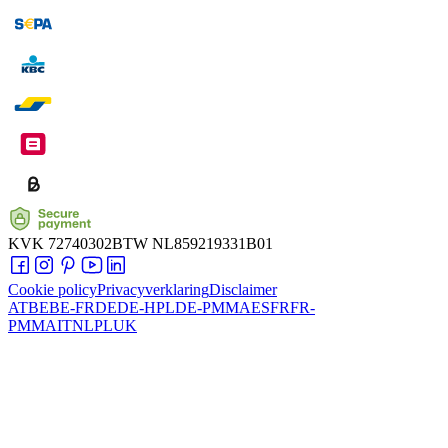
KVK
72740302
BTW
NL859219331B01
Cookie policy
Privacyverklaring
Disclaimer
AT
BE
BE-FR
DE
DE-HPL
DE-PMMA
ES
FR
FR-
PMMA
IT
NL
PL
UK