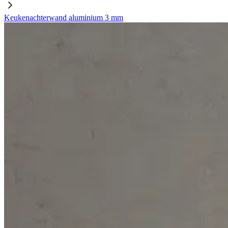
Keukenachterwand aluminium 3 mm