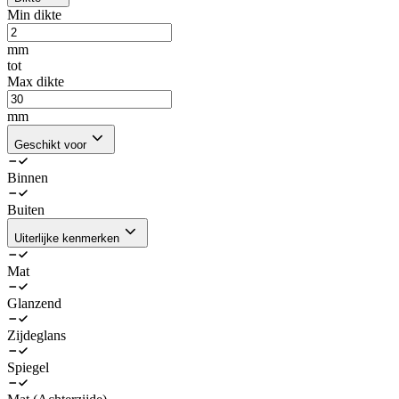
Min dikte
mm
tot
Max dikte
mm
Geschikt voor
Binnen
Buiten
Uiterlijke kenmerken
Mat
Glanzend
Zijdeglans
Spiegel