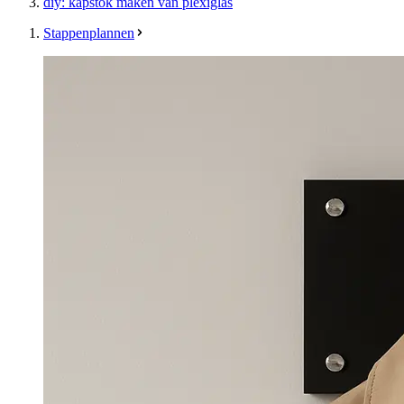
diy: kapstok maken van plexiglas
Stappenplannen