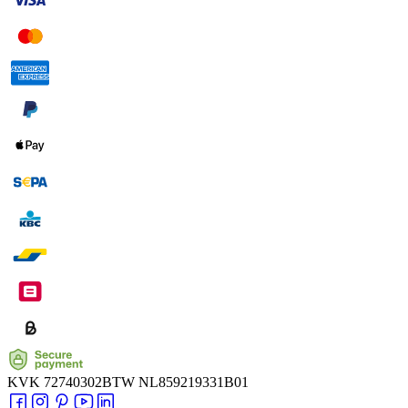
KVK
72740302
BTW
NL859219331B01