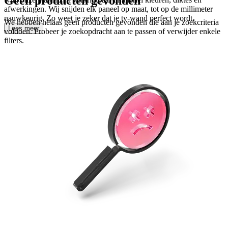
Geen producten gevonden
afwerkingen. Wij snijden elk paneel op maat, tot op de millimeter
nauwkeurig. Zo weet je zeker dat je tv-wand perfect wordt.
We hebben helaas geen producten gevonden die aan je zoekcriteria
Lees meer
voldoen. Probeer je zoekopdracht aan te passen of verwijder enkele
filters.