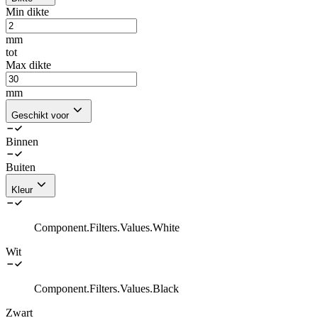
Min dikte
mm
tot
Max dikte
mm
Geschikt voor
Binnen
Buiten
Kleur
Component.Filters.Values.White
Wit
Component.Filters.Values.Black
Zwart