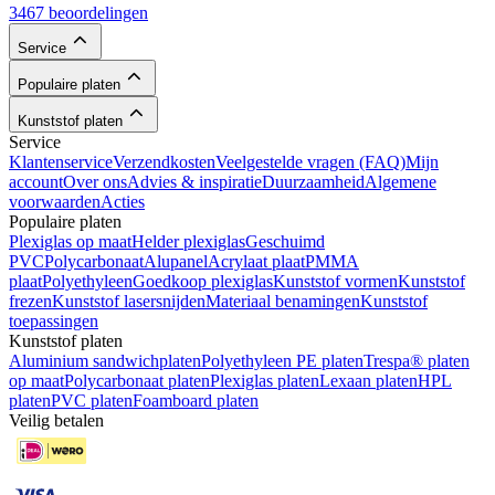
3467 beoordelingen
Service
Populaire platen
Kunststof platen
Service
Klantenservice
Verzendkosten
Veelgestelde vragen (FAQ)
Mijn
account
Over ons
Advies & inspiratie
Duurzaamheid
Algemene
voorwaarden
Acties
Populaire platen
Plexiglas op maat
Helder plexiglas
Geschuimd
PVC
Polycarbonaat
Alupanel
Acrylaat plaat
PMMA
plaat
Polyethyleen
Goedkoop plexiglas
Kunststof vormen
Kunststof
frezen
Kunststof lasersnijden
Materiaal benamingen
Kunststof
toepassingen
Kunststof platen
Aluminium sandwichplaten
Polyethyleen PE platen
Trespa® platen
op maat
Polycarbonaat platen
Plexiglas platen
Lexaan platen
HPL
platen
PVC platen
Foamboard platen
Veilig betalen