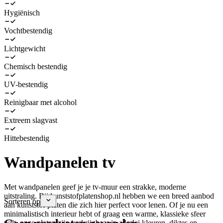
Hygiënisch
Vochtbestendig
Lichtgewicht
Chemisch bestendig
UV-bestendig
Reinigbaar met alcohol
Extreem slagvast
Hittebestendig
Wandpanelen tv
Met wandpanelen geef je je tv-muur een strakke, moderne
uitstraling. Bij kunststofplatenshop.nl hebben we een breed aanbod
Sorteren op
aan kunststof platen die zich hier perfect voor lenen. Of je nu een
minimalistisch interieur hebt of graag een warme, klassieke sfeer
wilt, onze platen zijn verkrijgbaar in allerlei kleuren, diktes en