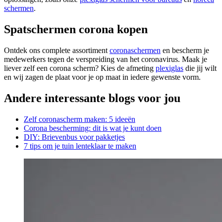
schermen
.
Spatschermen corona kopen
Ontdek ons complete assortiment
coronaschermen
en bescherm je
medewerkers tegen de verspreiding van het coronavirus. Maak je
liever zelf een corona scherm? Kies de afmeting
plexiglas
die jij wilt
en wij zagen de plaat voor je op maat in iedere gewenste vorm.
Andere interessante blogs voor jou
Zelf coronascherm maken: 5 ideeën
Corona bescherming: dit is wat je kunt doen
DIY: Brievenbus voor pakketjes
7 tips om je tuin lenteklaar te maken