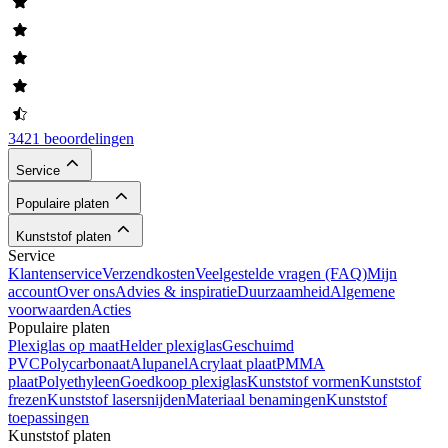
3421 beoordelingen
Service
Populaire platen
Kunststof platen
Service
Klantenservice
Verzendkosten
Veelgestelde vragen (FAQ)
Mijn
account
Over ons
Advies & inspiratie
Duurzaamheid
Algemene
voorwaarden
Acties
Populaire platen
Plexiglas op maat
Helder plexiglas
Geschuimd
PVC
Polycarbonaat
Alupanel
Acrylaat plaat
PMMA
plaat
Polyethyleen
Goedkoop plexiglas
Kunststof vormen
Kunststof
frezen
Kunststof lasersnijden
Materiaal benamingen
Kunststof
toepassingen
Kunststof platen