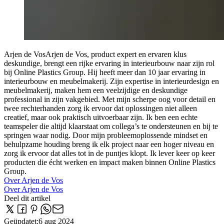
Arjen de Vos
Arjen de Vos, product expert en ervaren klus
deskundige, brengt een rijke ervaring in interieurbouw naar zijn rol
bij Online Plastics Group. Hij heeft meer dan 10 jaar ervaring in
interieurbouw en meubelmakerij. Zijn expertise in interieurdesign en
meubelmakerij, maken hem een veelzijdige en deskundige
professional in zijn vakgebied. Met mijn scherpe oog voor detail en
twee rechterhanden zorg ik ervoor dat oplossingen niet alleen
creatief, maar ook praktisch uitvoerbaar zijn. Ik ben een echte
teamspeler die altijd klaarstaat om collega’s te ondersteunen en bij te
springen waar nodig. Door mijn probleemoplossende mindset en
behulpzame houding breng ik elk project naar een hoger niveau en
zorg ik ervoor dat alles tot in de puntjes klopt. Ik lever keer op keer
producten die écht werken en impact maken binnen Online Plastics
Group.
Over Arjen de Vos
Over Arjen de Vos
Deel dit artikel
Geüpdatet
:
6 aug 2024