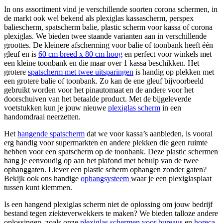
In ons assortiment vind je verschillende soorten corona schermen, in
de markt ook wel bekend als plexiglas kassascherm, perspex
baliescherm, spatscherm balie, plastic scherm voor kassa of corona
plexiglas. We bieden twee staande varianten aan in verschillende
groottes. De kleinere afscherming voor balie of toonbank heeft één
gleuf en is
60 cm breed x 80 cm hoog
en perfect voor winkels met
een kleine toonbank en die maar over 1 kassa beschikken. Het
grotere
spatscherm met twee uitsparingen
is handig op plekken met
een grotere balie of toonbank. Zo kan de ene gleuf bijvoorbeeld
gebruikt worden voor het pinautomaat en de andere voor het
doorschuiven van het betaalde product. Met de bijgeleverde
voetstukken kun je jouw nieuwe
plexiglas scherm
in een
handomdraai neerzetten.
Het
hangende spatscherm
dat we voor kassa’s aanbieden, is vooral
erg handig voor supermarkten en andere plekken die geen ruimte
hebben voor een spatscherm op de toonbank. Deze plastic schermen
hang je eenvoudig op aan het plafond met behulp van de twee
ophanggaten. Liever een plastic scherm ophangen zonder gaten?
Bekijk ook ons handige
ophangsysteem
waar je een plexiglasplaat
tussen kunt klemmen.
Is een hangend plexiglas scherm niet de oplossing om jouw bedrijf
bestand tegen ziekteverwekkers te maken? We bieden talloze andere
oplossingen, zoals onze
plexiglas schermen voor bureaus
en
horeca