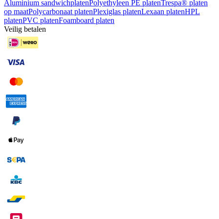
Aluminium sandwichplaten
Polyethyleen PE platen
Trespa® platen
op maat
Polycarbonaat platen
Plexiglas platen
Lexaan platen
HPL
platen
PVC platen
Foamboard platen
Veilig betalen