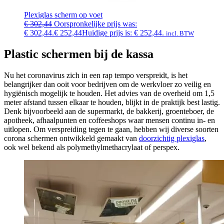
Plexiglas scherm op voet
€
302,44
Oorspronkelijke prijs was:
€ 302,44.
€
252,44
Huidige prijs is: € 252,44.
incl. BTW
Plastic schermen bij de kassa
Nu het coronavirus zich in een rap tempo verspreidt, is het
belangrijker dan ooit voor bedrijven om de werkvloer zo veilig en
hygiënisch mogelijk te houden. Het advies van de overheid om 1,5
meter afstand tussen elkaar te houden, blijkt in de praktijk best lastig.
Denk bijvoorbeeld aan de supermarkt, de bakkerij, groenteboer, de
apotheek, afhaalpunten en coffeeshops waar mensen continu in- en
uitlopen. Om verspreiding tegen te gaan, hebben wij diverse soorten
corona schermen ontwikkeld gemaakt van
doorzichtig plexiglas
,
ook wel bekend als polymethylmethacrylaat of perspex.