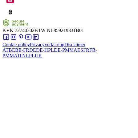
KVK
72740302
BTW
NL859219331B01
Cookie policy
Privacyverklaring
Disclaimer
AT
BE
BE-FR
DE
DE-HPL
DE-PMMA
ES
FR
FR-
PMMA
IT
NL
PL
UK