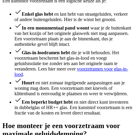
Een kunststof voorzetraam is een logische keuze als je:
Enkel glas hebt
en last hebt van straatgeluiden, verkeer
of andere buitengeluiden. Hier is de winst het grootst.
In een monumentaal pand woont
waar je de buitenkant
van het kozijn of het originele glaswerk niet mag aanpassen.
Een voorzetraam plaats je aan de binnenkant, dus je
authentieke gevel blijft intact.
Glas-in-loodramen hebt
die je wilt behouden. Het
voorzetraam beschermt het glas-in-lood en voegt
geluidsisolatie toe zonder iets aan het originele raam te
veranderen. Lees hier meer over
voorzetramen voor glas-in-
lood
.
Huurt
en niet zomaar ingrijpende aanpassingen aan je
woning mag doen. Een voorzetraam met knevels of
klittenband is eenvoudig te plaatsen en weer te verwijderen.
Een beperkt budget hebt
en niet direct kunt investeren
in dubbelglas of HR++ glas. Een kunststof voorzetraam is een
fractie van de kosten en levert direct resultaat.
Hoe monteer je een voorzetraam voor
maximale geluidsdemping?