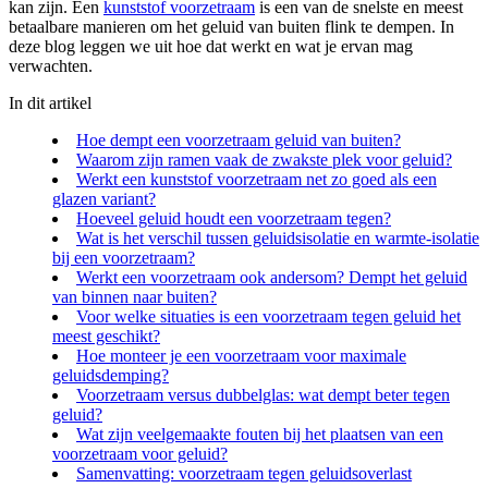
kan zijn. Een
kunststof voorzetraam
is een van de snelste en meest
betaalbare manieren om het geluid van buiten flink te dempen. In
deze blog leggen we uit hoe dat werkt en wat je ervan mag
verwachten.
In dit artikel
Hoe dempt een voorzetraam geluid van buiten?
Waarom zijn ramen vaak de zwakste plek voor geluid?
Werkt een kunststof voorzetraam net zo goed als een
glazen variant?
Hoeveel geluid houdt een voorzetraam tegen?
Wat is het verschil tussen geluidsisolatie en warmte-isolatie
bij een voorzetraam?
Werkt een voorzetraam ook andersom? Dempt het geluid
van binnen naar buiten?
Voor welke situaties is een voorzetraam tegen geluid het
meest geschikt?
Hoe monteer je een voorzetraam voor maximale
geluidsdemping?
Voorzetraam versus dubbelglas: wat dempt beter tegen
geluid?
Wat zijn veelgemaakte fouten bij het plaatsen van een
voorzetraam voor geluid?
Samenvatting: voorzetraam tegen geluidsoverlast