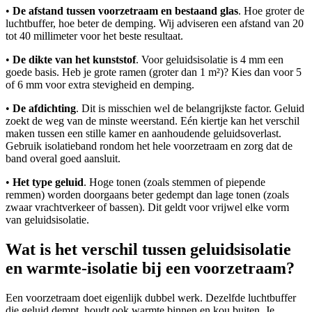
•
De afstand tussen voorzetraam en bestaand glas
. Hoe groter de
luchtbuffer, hoe beter de demping. Wij adviseren een afstand van 20
tot 40 millimeter voor het beste resultaat.
•
De dikte van het kunststof
. Voor geluidsisolatie is 4 mm een
goede basis. Heb je grote ramen (groter dan 1 m²)? Kies dan voor 5
of 6 mm voor extra stevigheid en demping.
•
De afdichting
. Dit is misschien wel de belangrijkste factor. Geluid
zoekt de weg van de minste weerstand. Eén kiertje kan het verschil
maken tussen een stille kamer en aanhoudende geluidsoverlast.
Gebruik isolatieband rondom het hele voorzetraam en zorg dat de
band overal goed aansluit.
•
Het type geluid
. Hoge tonen (zoals stemmen of piepende
remmen) worden doorgaans beter gedempt dan lage tonen (zoals
zwaar vrachtverkeer of bassen). Dit geldt voor vrijwel elke vorm
van geluidsisolatie.
Wat is het verschil tussen geluidsisolatie
en warmte-isolatie bij een voorzetraam?
Een voorzetraam doet eigenlijk dubbel werk. Dezelfde luchtbuffer
die geluid dempt, houdt ook warmte binnen en kou buiten. Je