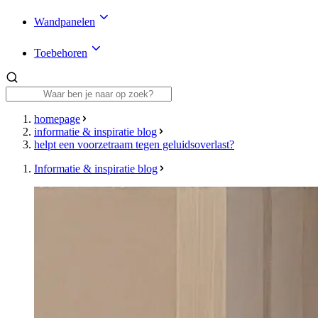
Wandpanelen
Toebehoren
homepage
informatie & inspiratie blog
helpt een voorzetraam tegen geluidsoverlast?
Informatie & inspiratie blog