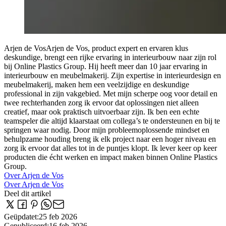
Arjen de Vos
Arjen de Vos, product expert en ervaren klus
deskundige, brengt een rijke ervaring in interieurbouw naar zijn rol
bij Online Plastics Group. Hij heeft meer dan 10 jaar ervaring in
interieurbouw en meubelmakerij. Zijn expertise in interieurdesign en
meubelmakerij, maken hem een veelzijdige en deskundige
professional in zijn vakgebied. Met mijn scherpe oog voor detail en
twee rechterhanden zorg ik ervoor dat oplossingen niet alleen
creatief, maar ook praktisch uitvoerbaar zijn. Ik ben een echte
teamspeler die altijd klaarstaat om collega’s te ondersteunen en bij te
springen waar nodig. Door mijn probleemoplossende mindset en
behulpzame houding breng ik elk project naar een hoger niveau en
zorg ik ervoor dat alles tot in de puntjes klopt. Ik lever keer op keer
producten die écht werken en impact maken binnen Online Plastics
Group.
Over Arjen de Vos
Over Arjen de Vos
Deel dit artikel
Geüpdatet
:
25 feb 2026
Gepubliceerd
:
16 feb 2026