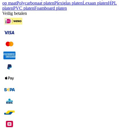
op maat
Polycarbonaat platen
Plexiglas platen
Lexaan platen
HPL
platen
PVC platen
Foamboard platen
Veilig betalen