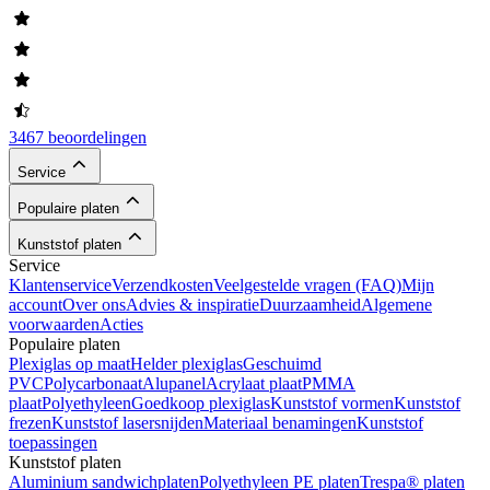
3467 beoordelingen
Service
Populaire platen
Kunststof platen
Service
Klantenservice
Verzendkosten
Veelgestelde vragen (FAQ)
Mijn
account
Over ons
Advies & inspiratie
Duurzaamheid
Algemene
voorwaarden
Acties
Populaire platen
Plexiglas op maat
Helder plexiglas
Geschuimd
PVC
Polycarbonaat
Alupanel
Acrylaat plaat
PMMA
plaat
Polyethyleen
Goedkoop plexiglas
Kunststof vormen
Kunststof
frezen
Kunststof lasersnijden
Materiaal benamingen
Kunststof
toepassingen
Kunststof platen
Aluminium sandwichplaten
Polyethyleen PE platen
Trespa® platen