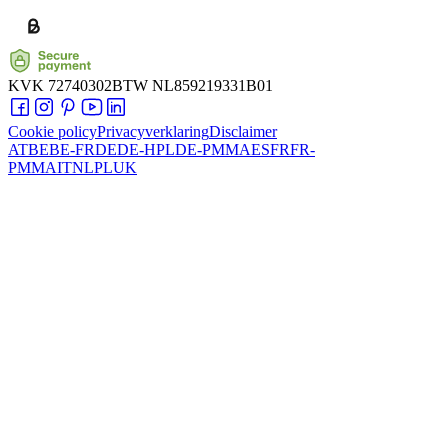
KVK
72740302
BTW
NL859219331B01
Cookie policy
Privacyverklaring
Disclaimer
AT
BE
BE-FR
DE
DE-HPL
DE-PMMA
ES
FR
FR-
PMMA
IT
NL
PL
UK