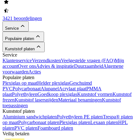
3421 beoordelingen
Service
Populaire platen
Kunststof platen
Service
Klantenservice
Verzendkosten
Veelgestelde vragen (FAQ)
Mijn
account
Over ons
Advies & inspiratie
Duurzaamheid
Algemene
voorwaarden
Acties
Populaire platen
Plexiglas op maat
Helder plexiglas
Geschuimd
PVC
Polycarbonaat
Alupanel
Acrylaat plaat
PMMA
plaat
Polyethyleen
Goedkoop plexiglas
Kunststof vormen
Kunststof
frezen
Kunststof lasersnijden
Materiaal benamingen
Kunststof
toepassingen
Kunststof platen
Aluminium sandwichplaten
Polyethyleen PE platen
Trespa® platen
op maat
Polycarbonaat platen
Plexiglas platen
Lexaan platen
HPL
platen
PVC platen
Foamboard platen
Veilig betalen