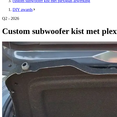
custom subwoofer kist met plexiglas afwerking
DIY awards
Q2 - 2026
Custom subwoofer kist met plex