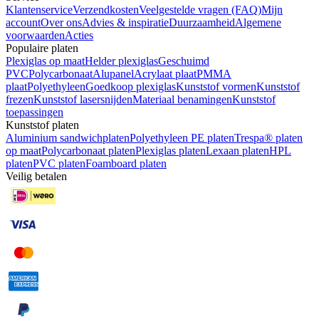
Klantenservice
Verzendkosten
Veelgestelde vragen (FAQ)
Mijn
account
Over ons
Advies & inspiratie
Duurzaamheid
Algemene
voorwaarden
Acties
Populaire platen
Plexiglas op maat
Helder plexiglas
Geschuimd
PVC
Polycarbonaat
Alupanel
Acrylaat plaat
PMMA
plaat
Polyethyleen
Goedkoop plexiglas
Kunststof vormen
Kunststof
frezen
Kunststof lasersnijden
Materiaal benamingen
Kunststof
toepassingen
Kunststof platen
Aluminium sandwichplaten
Polyethyleen PE platen
Trespa® platen
op maat
Polycarbonaat platen
Plexiglas platen
Lexaan platen
HPL
platen
PVC platen
Foamboard platen
Veilig betalen