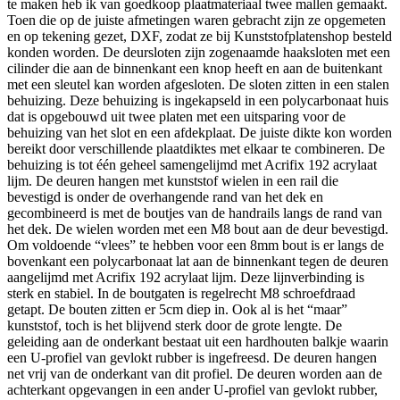
te maken heb ik van goedkoop plaatmateriaal twee mallen gemaakt.
Toen die op de juiste afmetingen waren gebracht zijn ze opgemeten
en op tekening gezet, DXF, zodat ze bij Kunststofplatenshop besteld
konden worden. De deursloten zijn zogenaamde haaksloten met een
cilinder die aan de binnenkant een knop heeft en aan de buitenkant
met een sleutel kan worden afgesloten. De sloten zitten in een stalen
behuizing. Deze behuizing is ingekapseld in een polycarbonaat huis
dat is opgebouwd uit twee platen met een uitsparing voor de
behuizing van het slot en een afdekplaat. De juiste dikte kon worden
bereikt door verschillende plaatdiktes met elkaar te combineren. De
behuizing is tot één geheel samengelijmd met Acrifix 192 acrylaat
lijm. De deuren hangen met kunststof wielen in een rail die
bevestigd is onder de overhangende rand van het dek en
gecombineerd is met de boutjes van de handrails langs de rand van
het dek. De wielen worden met een M8 bout aan de deur bevestigd.
Om voldoende “vlees” te hebben voor een 8mm bout is er langs de
bovenkant een polycarbonaat lat aan de binnenkant tegen de deuren
aangelijmd met Acrifix 192 acrylaat lijm. Deze lijnverbinding is
sterk en stabiel. In de boutgaten is regelrecht M8 schroefdraad
getapt. De bouten zitten er 5cm diep in. Ook al is het “maar”
kunststof, toch is het blijvend sterk door de grote lengte. De
geleiding aan de onderkant bestaat uit een hardhouten balkje waarin
een U-profiel van gevlokt rubber is ingefreesd. De deuren hangen
net vrij van de onderkant van dit profiel. De deuren worden aan de
achterkant opgevangen in een ander U-profiel van gevlokt rubber,