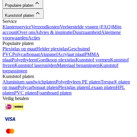
Populaire platen
Kunststof platen
Service
Klantenservice
Verzendkosten
Veelgestelde vragen (FAQ)
Mijn
account
Over ons
Advies & inspiratie
Duurzaamheid
Algemene
voorwaarden
Acties
Populaire platen
Plexiglas op maat
Helder plexiglas
Geschuimd
PVC
Polycarbonaat
Alupanel
Acrylaat plaat
PMMA
plaat
Polyethyleen
Goedkoop plexiglas
Kunststof vormen
Kunststof
frezen
Kunststof lasersnijden
Materiaal benamingen
Kunststof
toepassingen
Kunststof platen
Aluminium sandwichplaten
Polyethyleen PE platen
Trespa® platen
op maat
Polycarbonaat platen
Plexiglas platen
Lexaan platen
HPL
platen
PVC platen
Foamboard platen
Veilig betalen