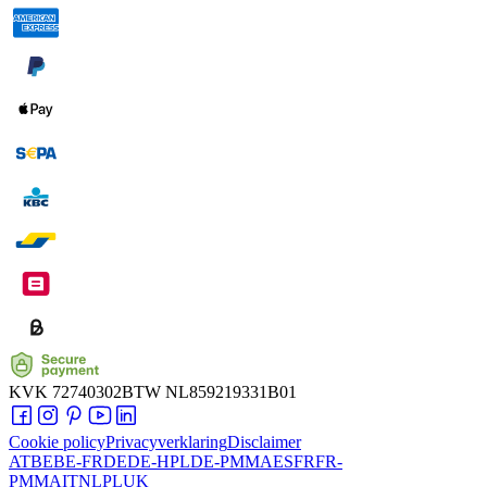
KVK
72740302
BTW
NL859219331B01
Cookie policy
Privacyverklaring
Disclaimer
AT
BE
BE-FR
DE
DE-HPL
DE-PMMA
ES
FR
FR-
PMMA
IT
NL
PL
UK