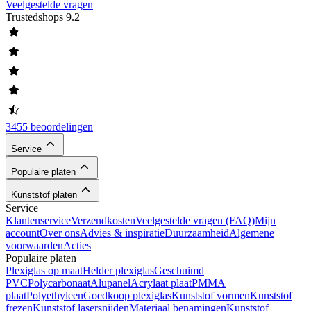
Veelgestelde vragen
Trustedshops
9.2
3455 beoordelingen
Service
Populaire platen
Kunststof platen
Service
Klantenservice
Verzendkosten
Veelgestelde vragen (FAQ)
Mijn
account
Over ons
Advies & inspiratie
Duurzaamheid
Algemene
voorwaarden
Acties
Populaire platen
Plexiglas op maat
Helder plexiglas
Geschuimd
PVC
Polycarbonaat
Alupanel
Acrylaat plaat
PMMA
plaat
Polyethyleen
Goedkoop plexiglas
Kunststof vormen
Kunststof
frezen
Kunststof lasersnijden
Materiaal benamingen
Kunststof