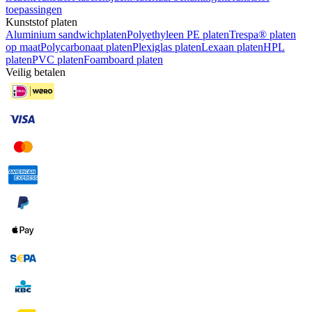
toepassingen
Kunststof platen
Aluminium sandwichplaten
Polyethyleen PE platen
Trespa® platen
op maat
Polycarbonaat platen
Plexiglas platen
Lexaan platen
HPL
platen
PVC platen
Foamboard platen
Veilig betalen