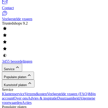
Contact
Veelgestelde vragen
Trustedshops
9.2
3455 beoordelingen
Service
Populaire platen
Kunststof platen
Service
Klantenservice
Verzendkosten
Veelgestelde vragen (FAQ)
Mijn
account
Over ons
Advies & inspiratie
Duurzaamheid
Algemene
voorwaarden
Acties
Populaire platen