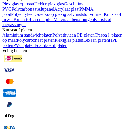
Plexiglas op maat
Helder plexiglas
Geschuimd
PVC
Polycarbonaat
Alupanel
Acrylaat plaat
PMMA
plaat
Polyethyleen
Goedkoop plexiglas
Kunststof vormen
Kunststof
frezen
Kunststof lasersnijden
Materiaal benamingen
Kunststof
toepassingen
Kunststof platen
Aluminium sandwichplaten
Polyethyleen PE platen
Trespa® platen
op maat
Polycarbonaat platen
Plexiglas platen
Lexaan platen
HPL
platen
PVC platen
Foamboard platen
Veilig betalen