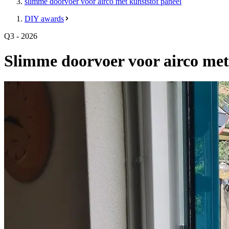
slimme doorvoer voor airco met kunststof paneel
DIY awards
Q3 - 2026
Slimme doorvoer voor airco met