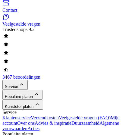
Contact
Veelgestelde vragen
Trustedshops
9.2
3467 beoordelingen
Service
Populaire platen
Kunststof platen
Service
Klantenservice
Verzendkosten
Veelgestelde vragen (FAQ)
Mijn
account
Over ons
Advies & inspiratie
Duurzaamheid
Algemene
voorwaarden
Acties
Populaire platen