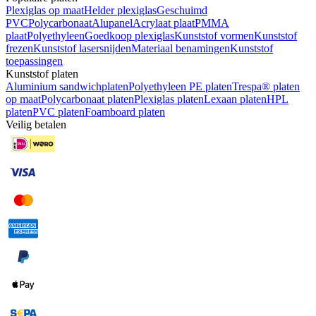
Plexiglas op maat
Helder plexiglas
Geschuimd
PVC
Polycarbonaat
Alupanel
Acrylaat plaat
PMMA
plaat
Polyethyleen
Goedkoop plexiglas
Kunststof vormen
Kunststof
frezen
Kunststof lasersnijden
Materiaal benamingen
Kunststof
toepassingen
Kunststof platen
Aluminium sandwichplaten
Polyethyleen PE platen
Trespa® platen
op maat
Polycarbonaat platen
Plexiglas platen
Lexaan platen
HPL
platen
PVC platen
Foamboard platen
Veilig betalen