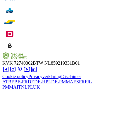
KVK
72740302
BTW
NL859219331B01
Cookie policy
Privacyverklaring
Disclaimer
AT
BE
BE-FR
DE
DE-HPL
DE-PMMA
ES
FR
FR-
PMMA
IT
NL
PL
UK