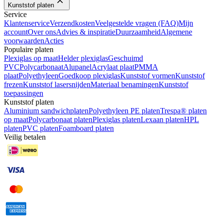
Kunststof platen
Service
Klantenservice
Verzendkosten
Veelgestelde vragen (FAQ)
Mijn
account
Over ons
Advies & inspiratie
Duurzaamheid
Algemene
voorwaarden
Acties
Populaire platen
Plexiglas op maat
Helder plexiglas
Geschuimd
PVC
Polycarbonaat
Alupanel
Acrylaat plaat
PMMA
plaat
Polyethyleen
Goedkoop plexiglas
Kunststof vormen
Kunststof
frezen
Kunststof lasersnijden
Materiaal benamingen
Kunststof
toepassingen
Kunststof platen
Aluminium sandwichplaten
Polyethyleen PE platen
Trespa® platen
op maat
Polycarbonaat platen
Plexiglas platen
Lexaan platen
HPL
platen
PVC platen
Foamboard platen
Veilig betalen