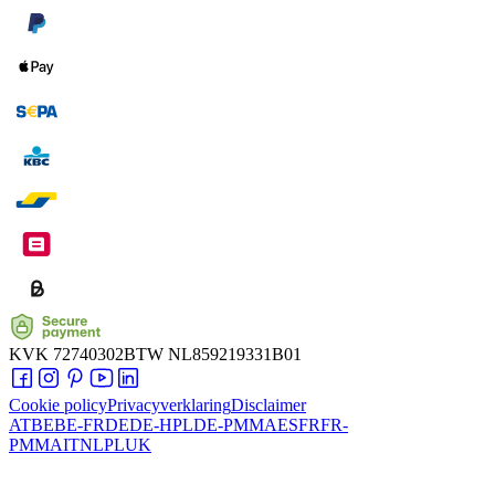
KVK
72740302
BTW
NL859219331B01
Cookie policy
Privacyverklaring
Disclaimer
AT
BE
BE-FR
DE
DE-HPL
DE-PMMA
ES
FR
FR-
PMMA
IT
NL
PL
UK