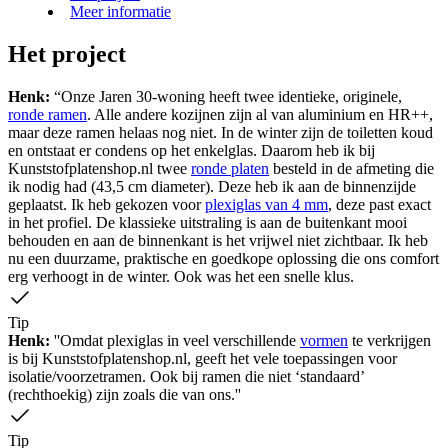
Meer informatie
Het project
Henk:
“Onze Jaren 30-woning heeft twee identieke, originele,
ronde ramen
. Alle andere kozijnen zijn al van aluminium en HR++,
maar deze ramen helaas nog niet. In de winter zijn de toiletten koud
en ontstaat er condens op het enkelglas. Daarom heb ik bij
Kunststofplatenshop.nl twee
ronde platen
besteld in de afmeting die
ik nodig had (43,5 cm diameter). Deze heb ik aan de binnenzijde
geplaatst. Ik heb gekozen voor
plexiglas van 4 mm
, deze past exact
in het profiel. De klassieke uitstraling is aan de buitenkant mooi
behouden en aan de binnenkant is het vrijwel niet zichtbaar. Ik heb
nu een duurzame, praktische en goedkope oplossing die ons comfort
erg verhoogt in de winter. Ook was het een snelle klus.
Tip
Henk:
''Omdat plexiglas in veel verschillende
vormen
te verkrijgen
is bij Kunststofplatenshop.nl, geeft het vele toepassingen voor
isolatie/voorzetramen. Ook bij ramen die niet ‘standaard’
(rechthoekig) zijn zoals die van ons.''
Tip