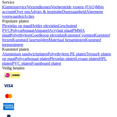
Service
Klantenservice
Verzendkosten
Veelgestelde vragen (FAQ)
Mijn
account
Over ons
Advies & inspiratie
Duurzaamheid
Algemene
voorwaarden
Acties
Populaire platen
Plexiglas op maat
Helder plexiglas
Geschuimd
PVC
Polycarbonaat
Alupanel
Acrylaat plaat
PMMA
plaat
Polyethyleen
Goedkoop plexiglas
Kunststof vormen
Kunststof
frezen
Kunststof lasersnijden
Materiaal benamingen
Kunststof
toepassingen
Kunststof platen
Aluminium sandwichplaten
Polyethyleen PE platen
Trespa® platen
op maat
Polycarbonaat platen
Plexiglas platen
Lexaan platen
HPL
platen
PVC platen
Foamboard platen
Veilig betalen