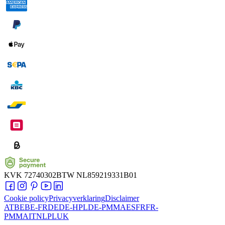
KVK
72740302
BTW
NL859219331B01
Cookie policy
Privacyverklaring
Disclaimer
AT
BE
BE-FR
DE
DE-HPL
DE-PMMA
ES
FR
FR-
PMMA
IT
NL
PL
UK