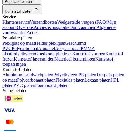
Populaire platen
Kunststof platen
Service
Klantenservice
Verzendkosten
Veelgestelde vragen (FAQ)
Mijn
account
Over ons
Advies & inspiratie
Duurzaamheid
Algemene
voorwaarden
Acties
Populaire platen
Plexiglas op maat
Helder plexiglas
Geschuimd
PVC
Polycarbonaat
Alupanel
Acrylaat plaat
PMMA
plaat
Polyethyleen
Goedkoop plexiglas
Kunststof vormen
Kunststof
frezen
Kunststof lasersnijden
Materiaal benamingen
Kunststof
toepassingen
Kunststof platen
Aluminium sandwichplaten
Polyethyleen PE platen
Trespa® platen
op maat
Polycarbonaat platen
Plexiglas platen
Lexaan platen
HPL
platen
PVC platen
Foamboard platen
Veilig betalen