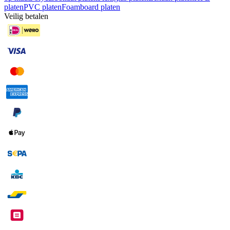
platen
PVC platen
Foamboard platen
Veilig betalen