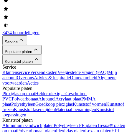
3474 beoordelingen
Service
Populaire platen
Kunststof platen
Service
Klantenservice
Verzendkosten
Veelgestelde vragen (FAQ)
Mijn
account
Over ons
Advies & inspiratie
Duurzaamheid
Algemene
voorwaarden
Acties
Populaire platen
Plexiglas op maat
Helder plexiglas
Geschuimd
PVC
Polycarbonaat
Alupanel
Acrylaat plaat
PMMA
plaat
Polyethyleen
Goedkoop plexiglas
Kunststof vormen
Kunststof
frezen
Kunststof lasersnijden
Materiaal benamingen
Kunststof
toepassingen
Kunststof platen
Aluminium sandwichplaten
Polyethyleen PE platen
Trespa® platen
op maat
Polycarbonaat platen
Plexiglas platen
Lexaan platen
HPL