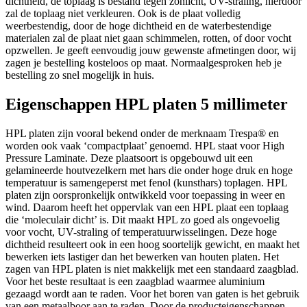
dichtheid, de toplaag is bestand tegen zonlicht, UV-straling, hierdoor
zal de toplaag niet verkleuren. Ook is de plaat volledig
weerbestendig, door de hoge dichtheid en de waterbestendige
materialen zal de plaat niet gaan schimmelen, rotten, of door vocht
opzwellen. Je geeft eenvoudig jouw gewenste afmetingen door, wij
zagen je bestelling kosteloos op maat. Normaalgesproken heb je
bestelling zo snel mogelijk in huis.
Eigenschappen HPL platen 5 millimeter
HPL platen zijn vooral bekend onder de merknaam Trespa® en
worden ook vaak ‘compactplaat’ genoemd. HPL staat voor High
Pressure Laminate. Deze plaatsoort is opgebouwd uit een
gelamineerde houtvezelkern met hars die onder hoge druk en hoge
temperatuur is samengeperst met fenol (kunsthars) toplagen. HPL
platen zijn oorspronkelijk ontwikkeld voor toepassing in weer en
wind. Daarom heeft het oppervlak van een HPL plaat een toplaag
die ‘moleculair dicht’ is. Dit maakt HPL zo goed als ongevoelig
voor vocht, UV-straling of temperatuurwisselingen. Deze hoge
dichtheid resulteert ook in een hoog soortelijk gewicht, en maakt het
bewerken iets lastiger dan het bewerken van houten platen. Het
zagen van HPL platen is niet makkelijk met een standaard zaagblad.
Voor het beste resultaat is een zaagblad waarmee aluminium
gezaagd wordt aan te raden. Voor het boren van gaten is het gebruik
van een metaalboor aan te raden. Door de producteigenschappen