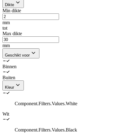
Dikte
Min dikte
mm
tot
Max dikte
mm
Geschikt voor
Binnen
Buiten
Kleur
Component.Filters.Values.White
Wit
Component.Filters.Values.Black