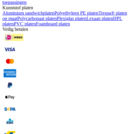
toepassingen
Kunststof platen
Aluminium sandwichplaten
Polyethyleen PE platen
Trespa® platen
op maat
Polycarbonaat platen
Plexiglas platen
Lexaan platen
HPL
platen
PVC platen
Foamboard platen
Veilig betalen