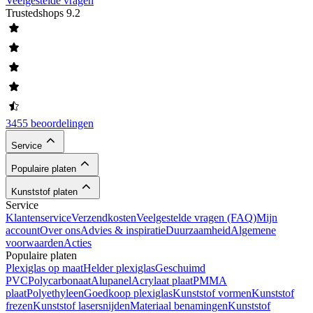
Veelgestelde vragen
Trustedshops
9.2
3455 beoordelingen
Service
Populaire platen
Kunststof platen
Service
Klantenservice
Verzendkosten
Veelgestelde vragen (FAQ)
Mijn
account
Over ons
Advies & inspiratie
Duurzaamheid
Algemene
voorwaarden
Acties
Populaire platen
Plexiglas op maat
Helder plexiglas
Geschuimd
PVC
Polycarbonaat
Alupanel
Acrylaat plaat
PMMA
plaat
Polyethyleen
Goedkoop plexiglas
Kunststof vormen
Kunststof
frezen
Kunststof lasersnijden
Materiaal benamingen
Kunststof