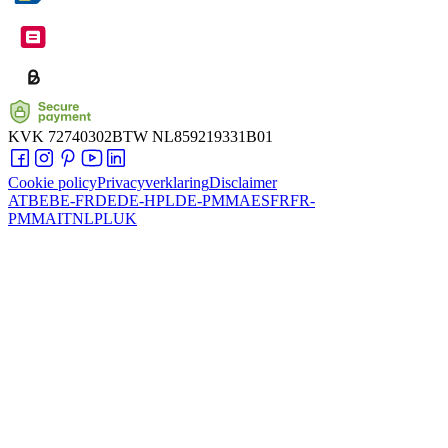
KVK
72740302
BTW
NL859219331B01
Cookie policy
Privacyverklaring
Disclaimer
AT
BE
BE-FR
DE
DE-HPL
DE-PMMA
ES
FR
FR-
PMMA
IT
NL
PL
UK