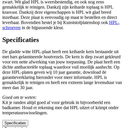
zwart. Wit glad HPL is weersbestendig, en ook nog eens
gemakkelijk te reinigen. Dankzij zijn keiharde toplaag is HPL
krasvast. Dankzij deze eigenschappen is HPL wit glad breed
inzetbaar. Deze plaat is eenvoudig op maat te bestellen en direct
leverbaar. Bovendien bestel je bij Kunststofplatenshop ook
HPL-
schroeven
in de bijpassende kleur.
Specificaties
De gladde witte HPL-plaat heeft een keiharde kern bestaande uit
met hars gelamineerde houtvezels. De kern is diep zwart gekleurd
voor een nette afwerking van jouw toepassing. De plaat heeft een
dichte antibacteriële toplaag waardoor vuil moeilijk aanhecht. Op
deze HPL-platen geven wij 10 jaar garantie, download de
garantieverklaring hieronder voor meer informatie. HPL is
gemakkelijk te reinigen en heeft een extreem lange levensduur van
meer dan 30 jaar.
Goed om te weten:
Kit je randen altijd goed af voor gebruik in bijvoorbeeld een
badkamer. Houd er rekening mee dat HPL uitzet of krimpt onder
temperatuurswisselingen.
Specificaties