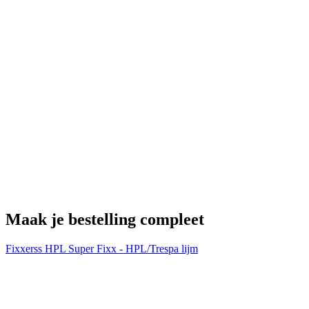
H
€
Maak je bestelling compleet
Fixxerss HPL Super Fixx - HPL/Trespa lijm