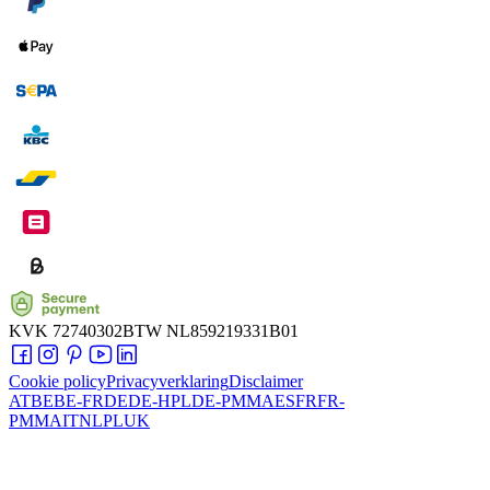
KVK
72740302
BTW
NL859219331B01
Cookie policy
Privacyverklaring
Disclaimer
AT
BE
BE-FR
DE
DE-HPL
DE-PMMA
ES
FR
FR-
PMMA
IT
NL
PL
UK