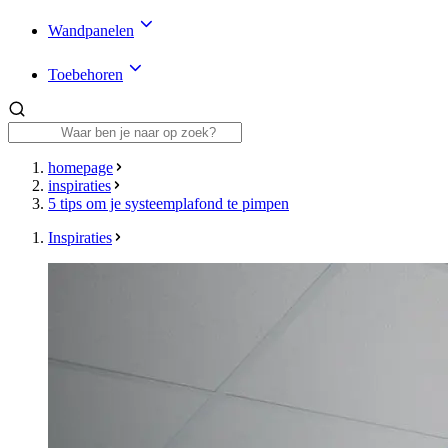
Wandpanelen
Toebehoren
homepage
inspiraties
5 tips om je systeemplafond te pimpen
Inspiraties