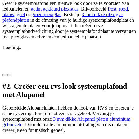
Geef je systeemplafond een nieuwe look door ze te voorzien van
ledpanelen en
getint gekleurd plexiglas
. Bijvoorbeeld
frost
,
rood
,
blauw
,
geel
of
groen plexiglas
. Bestel je
3 mm dikke plexiglas
plafondplaten
in de afmeting van je huidige systeemplafondplaat en
wij zagen de platen voor je op maat. Je creëert deze
systeemplafondverlichting door je systeemplafondplaat te vervangen
met plexiglas en erboven een ledpaneel te plaatsen.
Loading...
#2. Creëer een rvs look systeemplafond
met Alupanel
Geborstelde Alupanelplaten hebben de look van RVS en toveren je
saaie systeemplafond om tot een strak geheel. Vervang je
systeemplafond met onze
3 mm dikke Alupanel platen aluminium
geborsteld
. Door de matte aluminium uitstraling van deze platen,
creëer je een futuristisch geheel.