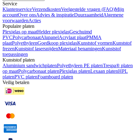
Service
Klantenservice
Verzendkosten
Veelgestelde vragen (FAQ)
Mijn
account
Over ons
Advies & inspiratie
Duurzaamheid
Algemene
voorwaarden
Acties
Populaire platen
Plexiglas op maat
Helder plexiglas
Geschuimd
PVC
Polycarbonaat
Alupanel
Acrylaat plaat
PMMA
plaat
Polyethyleen
Goedkoop plexiglas
Kunststof vormen
Kunststof
frezen
Kunststof lasersnijden
Materiaal benamingen
Kunststof
toepassingen
Kunststof platen
Aluminium sandwichplaten
Polyethyleen PE platen
Trespa® platen
op maat
Polycarbonaat platen
Plexiglas platen
Lexaan platen
HPL
platen
PVC platen
Foamboard platen
Veilig betalen