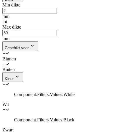
Min dikte
mm
tot
Max dikte
mm
Geschikt voor
Binnen
Buiten
Kleur
Component.Filters.Values.White
Wit
Component.Filters.Values.Black
Zwart