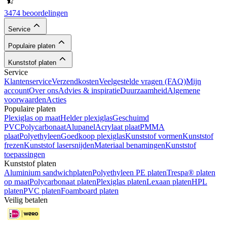
3474 beoordelingen
Service
Populaire platen
Kunststof platen
Service
Klantenservice
Verzendkosten
Veelgestelde vragen (FAQ)
Mijn
account
Over ons
Advies & inspiratie
Duurzaamheid
Algemene
voorwaarden
Acties
Populaire platen
Plexiglas op maat
Helder plexiglas
Geschuimd
PVC
Polycarbonaat
Alupanel
Acrylaat plaat
PMMA
plaat
Polyethyleen
Goedkoop plexiglas
Kunststof vormen
Kunststof
frezen
Kunststof lasersnijden
Materiaal benamingen
Kunststof
toepassingen
Kunststof platen
Aluminium sandwichplaten
Polyethyleen PE platen
Trespa® platen
op maat
Polycarbonaat platen
Plexiglas platen
Lexaan platen
HPL
platen
PVC platen
Foamboard platen
Veilig betalen