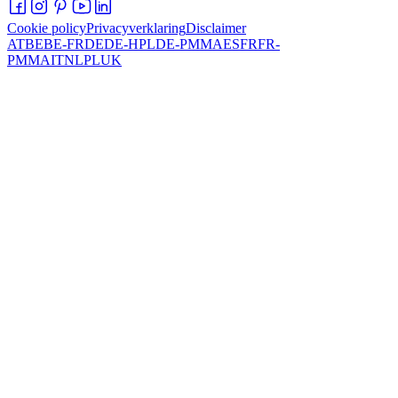
Cookie policy
Privacyverklaring
Disclaimer
AT
BE
BE-FR
DE
DE-HPL
DE-PMMA
ES
FR
FR-
PMMA
IT
NL
PL
UK