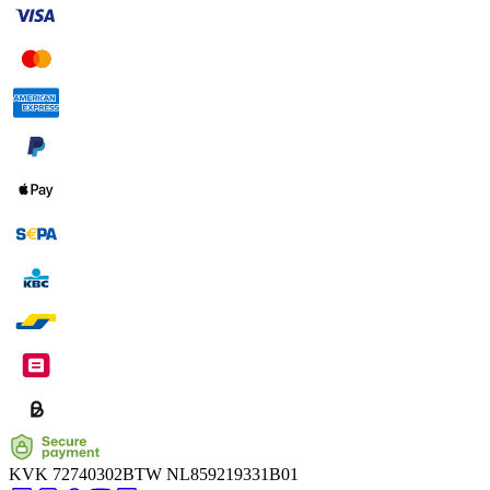
KVK
72740302
BTW
NL859219331B01