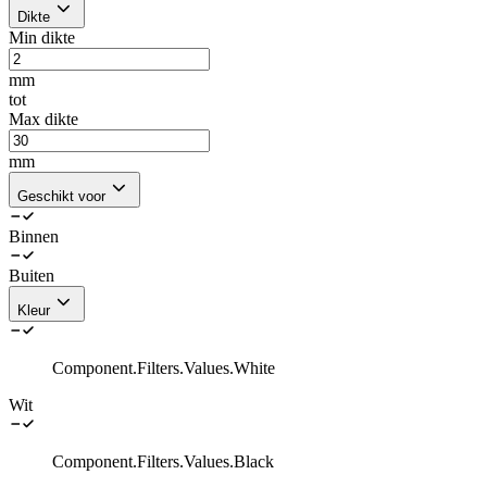
Dikte
Min dikte
mm
tot
Max dikte
mm
Geschikt voor
Binnen
Buiten
Kleur
Component.Filters.Values.White
Wit
Component.Filters.Values.Black