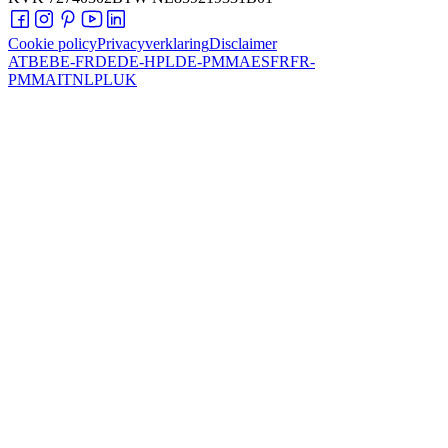
Cookie policy
Privacyverklaring
Disclaimer
AT
BE
BE-FR
DE
DE-HPL
DE-PMMA
ES
FR
FR-
PMMA
IT
NL
PL
UK