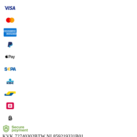
KVK
72740302
BTW
NL859219331B01