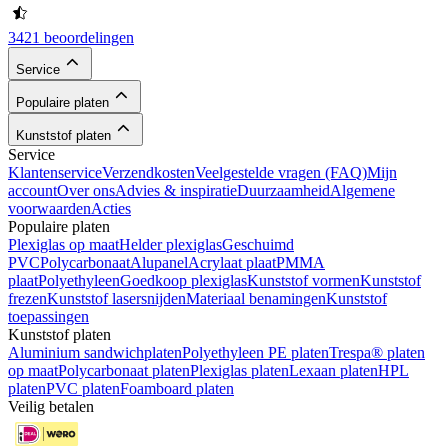
3421 beoordelingen
Service
Populaire platen
Kunststof platen
Service
Klantenservice
Verzendkosten
Veelgestelde vragen (FAQ)
Mijn
account
Over ons
Advies & inspiratie
Duurzaamheid
Algemene
voorwaarden
Acties
Populaire platen
Plexiglas op maat
Helder plexiglas
Geschuimd
PVC
Polycarbonaat
Alupanel
Acrylaat plaat
PMMA
plaat
Polyethyleen
Goedkoop plexiglas
Kunststof vormen
Kunststof
frezen
Kunststof lasersnijden
Materiaal benamingen
Kunststof
toepassingen
Kunststof platen
Aluminium sandwichplaten
Polyethyleen PE platen
Trespa® platen
op maat
Polycarbonaat platen
Plexiglas platen
Lexaan platen
HPL
platen
PVC platen
Foamboard platen
Veilig betalen