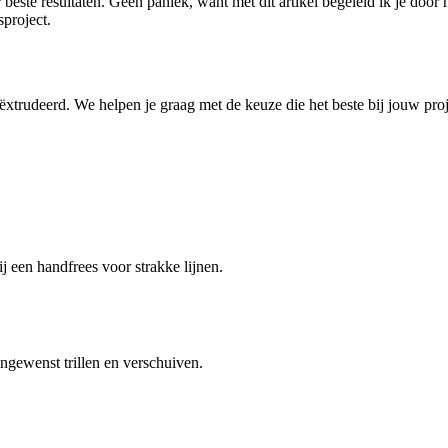
este resultaten. Geen paniek, want met dit artikel begeleid ik je door h
sproject.
ëxtrudeerd. We helpen je graag met de keuze die het beste bij jouw proj
 een handfrees voor strakke lijnen.
ngewenst trillen en verschuiven.