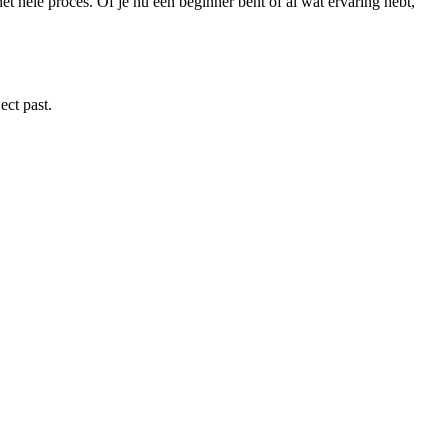
et hele proces. Of je nu een beginner bent of al wat ervaring hebt,
ect past.