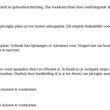
idsbril en gehoorbescherming. Dat voorkomt letsel door rondvliegende s
e plexiglas plaat op een houten uitloopplaat. Dit simpele hulpmiddel v
tloopplaat. Gebruik hier lijmtangen of -klemmen voor. Vergeet niet om ho
t in topvorm.
per voert spaanders direct en efficiënt af. Je houdt zo je werkplek netj
sultaat. Dankzij deze handleiding til je je het frezen van plexiglas naa
 om krassen te voorkomen.
 om krassen te voorkomen.