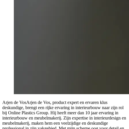
Arjen de Vos
Arjen de Vos, product expert en ervaren klus
deskundige, brengt een rijke ervaring in interieurbouw naar zijn rol
bij Online Plastics Group. Hij heeft meer dan 10 jaar ervaring in
interieurbouw en meubelmakerij. Zijn expertise in interieurdesign en
meubelmakerij, maken hem een veelzijdige en deskundige
professional in zijn vakgebied. Met mijn scherpe oog voor detail en