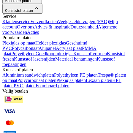
Populaire platen
Kunststof platen
Service
Klantenservice
Verzendkosten
Veelgestelde vragen (FAQ)
Mijn
account
Over ons
Advies & inspiratie
Duurzaamheid
Algemene
voorwaarden
Acties
Populaire platen
Plexiglas op maat
Helder plexiglas
Geschuimd
PVC
Polycarbonaat
Alupanel
Acrylaat plaat
PMMA
plaat
Polyethyleen
Goedkoop plexiglas
Kunststof vormen
Kunststof
frezen
Kunststof lasersnijden
Materiaal benamingen
Kunststof
toepassingen
Kunststof platen
Aluminium sandwichplaten
Polyethyleen PE platen
Trespa® platen
op maat
Polycarbonaat platen
Plexiglas platen
Lexaan platen
HPL
platen
PVC platen
Foamboard platen
Veilig betalen