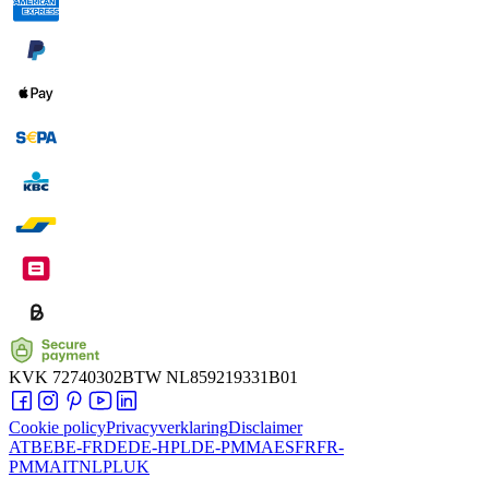
KVK
72740302
BTW
NL859219331B01
Cookie policy
Privacyverklaring
Disclaimer
AT
BE
BE-FR
DE
DE-HPL
DE-PMMA
ES
FR
FR-
PMMA
IT
NL
PL
UK