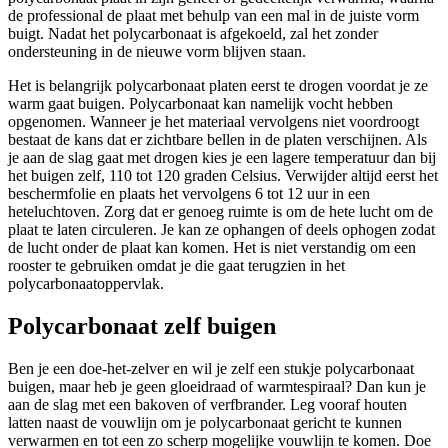
de professional de plaat met behulp van een mal in de juiste vorm
buigt. Nadat het polycarbonaat is afgekoeld, zal het zonder
ondersteuning in de nieuwe vorm blijven staan.
Het is belangrijk polycarbonaat platen eerst te drogen voordat je ze
warm gaat buigen. Polycarbonaat kan namelijk vocht hebben
opgenomen. Wanneer je het materiaal vervolgens niet voordroogt
bestaat de kans dat er zichtbare bellen in de platen verschijnen. Als
je aan de slag gaat met drogen kies je een lagere temperatuur dan bij
het buigen zelf, 110 tot 120 graden Celsius. Verwijder altijd eerst het
beschermfolie en plaats het vervolgens 6 tot 12 uur in een
heteluchtoven. Zorg dat er genoeg ruimte is om de hete lucht om de
plaat te laten circuleren. Je kan ze ophangen of deels ophogen zodat
de lucht onder de plaat kan komen. Het is niet verstandig om een
rooster te gebruiken omdat je die gaat terugzien in het
polycarbonaatoppervlak.
Polycarbonaat zelf buigen
Ben je een doe-het-zelver en wil je zelf een stukje polycarbonaat
buigen, maar heb je geen gloeidraad of warmtespiraal? Dan kun je
aan de slag met een bakoven of verfbrander. Leg vooraf houten
latten naast de vouwlijn om je polycarbonaat gericht te kunnen
verwarmen en tot een zo scherp mogelijke vouwlijn te komen. Doe