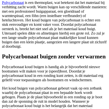
Polycarbonaat
is een thermoplast, wat betekent dat het materiaal bij
verhitting zacht wordt. Warm buigen kan op verschillende manieren:
met een professioneel buigapparaat, een gloeidraad of
warmtespiraal, een föhn (een instelbare verfbrander) of
heteluchtoven. Het koud buigen van polycarbonaat is echter een
stuk eenvoudiger en komt vaker voor. Doordat polycarbonaat
oersterk is, breekt het niet snel als je het materiaal koud buigt.
Uiteraard spelen dikte en afmetingen hierbij een grote rol. Zo zul je
een lange smalle polycarbonaat plaat makkelijker koud kunnen
buigen dan een klein plaatje, aangezien een langere plaat uit zichzelf
al doorbuigt.
Polycarbonaat buigen zonder verwarmen
Polycarbonaat koud buigen is handig als je bijvoorbeeld nieuwe
bootramen wilt maken voor je (speed)boot. Doordat je
polycarbonaat koud in een ronding kunt zetten, is dit materiaal erg
geliefd voor toepassingen als bootramen en windschermen.
Het koud buigen van polycarbonaat gebeurt vaak op een zetbank
waarbij de polycarbonaat plaat in een bepaalde hoek wordt
gebogen. Plaats je de plaat bijvoorbeeld in een ronding op je boot
dan zal de sponning de ruit in model houden. Wanneer je
polycarbonaat koud buigt is het belangrijk dat het materiaal