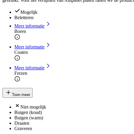
gebruikt. Voor het verlijmen van Alupanel platen raden we de produc
Mogelijk
Beletteren
Meer informatie
Boren
Meer informatie
Coaten
Meer informatie
Frezen
Toon meer
Niet mogelijk
Buigen (koud)
Buigen (warm)
Draaien
Graveren