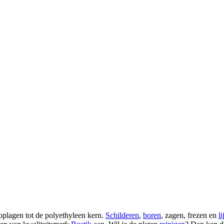
oplagen tot de
polyethyleen
kern.
Schilderen
,
boren
, zagen, frezen en
l