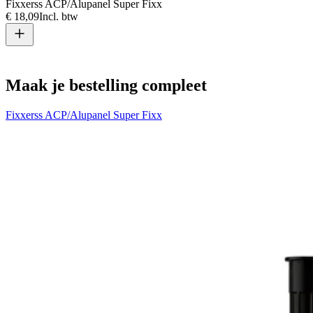
Fixxerss ACP/Alupanel Super Fixx
W
€ 18,09
Incl. btw
€
Maak je bestelling compleet
Fixxerss ACP/Alupanel Super Fixx