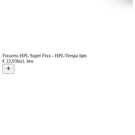
Fixxerss HPL Super Fixx - HPL/Trespa lijm
F
€ 22,93
Incl. btw
€