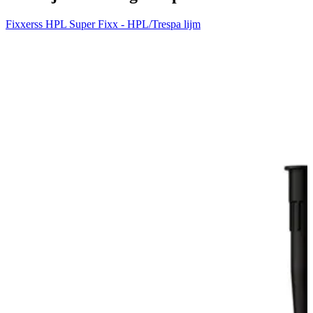
Fixxerss HPL Super Fixx - HPL/Trespa lijm
F