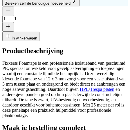
Bereken zelf de benodigde hoeveelheid
Aantal platen
Hoogte
Breedte
1
Verwijder plaat
1
In winkelwagen
Productbeschrijving
Fixxerss Foamtape is een professionele isolatieband van geschuimd
cm
PE, speciaal ontwikkeld voor gevelplaatverlijming en toepassingen
waarbij een constante lijmdikte belangrijk is. Deze tweezijdig
klevende foamtape van 12 x 3 mm zorgt voor een vaste afstand van
3 mm tussen plaat en ondergrond en biedt direct na aanbrengen een
cm
hoge aanvangshechting. Daardoor blijven
HPL
/
Trespa platen
en
andere gevelpanelen goed op hun plaats terwijl de constructielijm
uithardt. De tape is zwart, UV-bestendig en weerbestendig, en
Voeg nog een plaat toe
daardoor geschikt voor buitentoepassingen. Met 25 meter per rol is
deze paneltape een praktisch hulpmiddel voor professionele
plaatmontage.
Maak je bestelling compleet