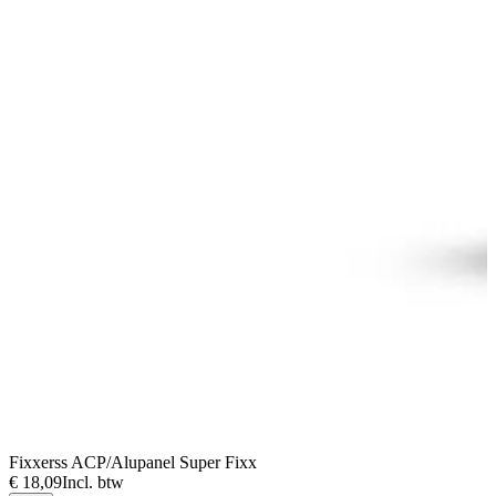
Fixxerss ACP/Alupanel Super Fixx
F
€ 18,09
Incl. btw
€