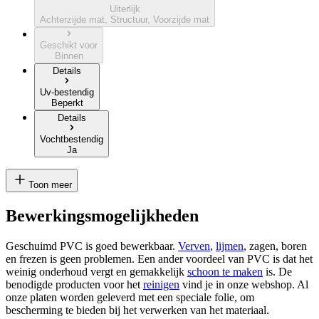
Uiterlijk
Achterzijde mat, Structuur, Voorzijde mat
Geschikt voor
Binnen
Details
Uv-bestendig
Beperkt
Details
Vochtbestendig
Ja
Toon meer
Bewerkingsmogelijkheden
Geschuimd PVC is goed bewerkbaar.
Verven
,
lijmen
, zagen, boren
en frezen is geen problemen. Een ander voordeel van PVC is dat het
weinig onderhoud vergt en gemakkelijk
schoon te maken
is. De
benodigde producten voor het
reinigen
vind je in onze webshop. Al
onze platen worden geleverd met een speciale folie, om
bescherming te bieden bij het verwerken van het materiaal.