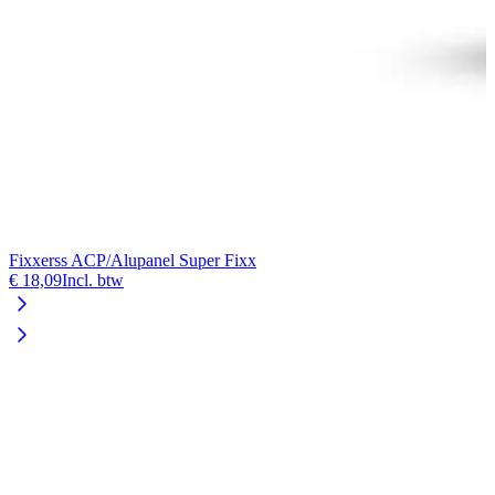
Fixxerss ACP/Alupanel Super Fixx
F
€ 18,09
Incl. btw
€