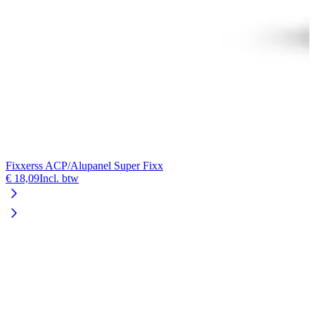
Fixxerss ACP/Alupanel Super Fixx
F
€ 18,09
Incl. btw
€