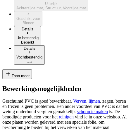
Uiterlijk
Achterzijde mat, Structuur, Voorzijde mat
Geschikt voor
Binnen
Details
Uv-bestendig
Beperkt
Details
Vochtbestendig
Ja
Toon meer
Bewerkingsmogelijkheden
Geschuimd PVC is goed bewerkbaar.
Verven
,
lijmen
, zagen, boren
en frezen is geen problemen. Een ander voordeel van PVC is dat het
weinig onderhoud vergt en gemakkelijk
schoon te maken
is. De
benodigde producten voor het
reinigen
vind je in onze webshop. Al
onze platen worden geleverd met een speciale folie, om
bescherming te bieden bij het verwerken van het materiaal.