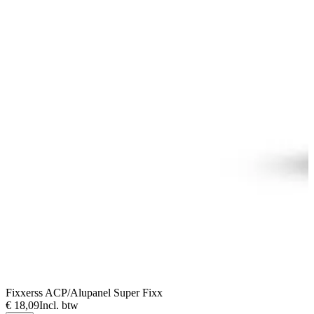
Fixxerss ACP/Alupanel Super Fixx
F
€ 18,09
Incl. btw
€