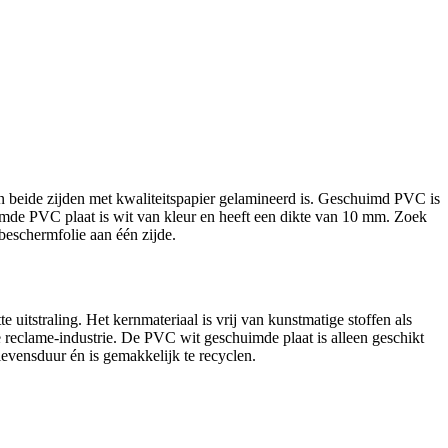
an beide zijden met kwaliteitspapier gelamineerd is. Geschuimd PVC is
uimde PVC plaat is
wit
van kleur en heeft een dikte van
10 mm.
Zoek
beschermfolie aan één zijde.
e uitstraling. Het kernmateriaal is vrij van kunstmatige stoffen als
 de reclame-industrie. De PVC wit geschuimde plaat is alleen geschikt
evensduur én is gemakkelijk te recyclen.