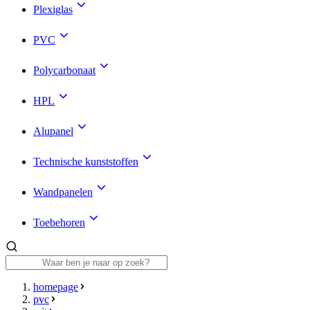
Plexiglas
PVC
Polycarbonaat
HPL
Alupanel
Technische kunststoffen
Wandpanelen
Toebehoren
homepage
pvc