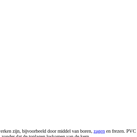
erken zijn, bijvoorbeeld door middel van boren,
zagen
en frezen. PVC 
, zonder dat de toplagen loskomen van de kern.