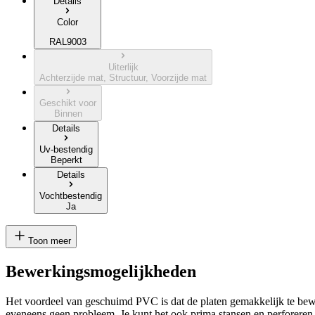
Details
Color
RAL9003
Uiterlijk
Achterzijde mat, Structuur, Voorzijde mat
Geschikt voor
Binnen
Details
Uv-bestendig
Beperkt
Details
Vochtbestendig
Ja
Toon meer
Bewerkingsmogelijkheden
Het voordeel van geschuimd PVC is dat de platen gemakkelijk te bew
eveneens geen probleem. Je kunt het ook prima stansen en perforeren