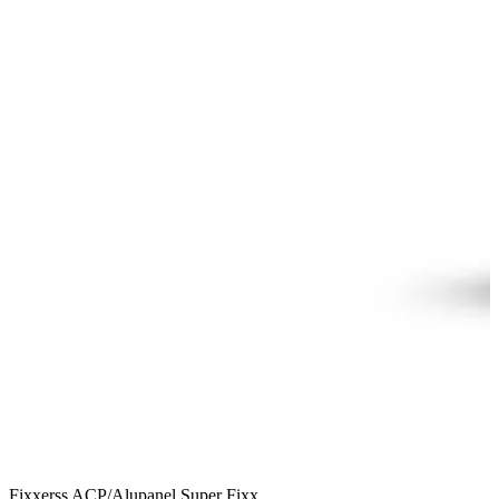
Fixxerss ACP/Alupanel Super Fixx
F