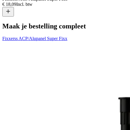
€ 18,09
Incl. btw
€
Maak je bestelling compleet
Fixxerss ACP/Alupanel Super Fixx