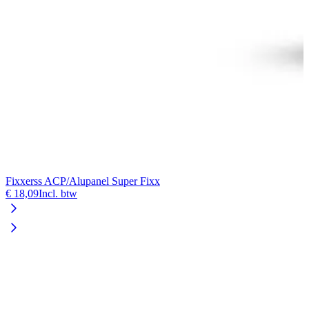
Fixxerss ACP/Alupanel Super Fixx
F
€ 18,09
Incl. btw
€