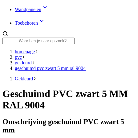
Wandpanelen
Toebehoren
homepage
pvc
gekleurd
geschuimd pvc zwart 5 mm ral 9004
Gekleurd
Geschuimd PVC zwart 5 MM
RAL 9004
Omschrijving geschuimd PVC zwart 5
mm