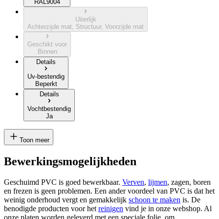
RAL9004
Uiterlijk
Achterzijde mat, Structuur, Voorzijde mat
Geschikt voor
Binnen
Details
Uv-bestendig
Beperkt
Details
Vochtbestendig
Ja
Toon meer
Bewerkingsmogelijkheden
Geschuimd PVC is goed bewerkbaar.
Verven
,
lijmen
, zagen, boren
en frezen is geen problemen. Een ander voordeel van PVC is dat het
weinig onderhoud vergt en gemakkelijk
schoon te maken
is. De
benodigde producten voor het
reinigen
vind je in onze webshop. Al
onze platen worden geleverd met een speciale folie, om